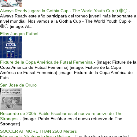
Always Ready jugara la Gothia Cup - The World Youth Cup ✈️🔴⚪️
-
Always Ready este año participará del torneo juvenil más importante a
nivel mundial. Nos vamos a la Gothia Cup - The World Youth Cup ✈️
🔴⚪️ [image: Al...
Ellas Juegan Futbol
Fixture de la Copa América de Futsal Femenina
-
[image: Fixture de la
Copa América de Futsal Femenina] [image: Fixture de la Copa
América de Futsal Femenina] [image: Fixture de la Copa América de
Futs...
San Jose de Oruro
Recuerdo de 2005: Pablo Escóbar es el nuevo refuerzo de The
Strongest
-
[image: Pablo Escóbar es el nuevo refuerzo de The
Strongest]
SOCCER AT MORE THAN 2500 Meters
Flamengo's Strategy to Face Bolívar
-
The Brazilian team reported