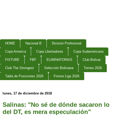
HOME
Nacional B
Division Profesional
Copa America
Copa Libertadores
Copa Sudamericana
FIXTURE
FBF
ELIMINATORIAS
Club Bolivar
Club The Strongest
Selección Boliviana
Torneo 2026
Tabla de Posiciones 2026
Fixture Liga 2026
lunes, 17 de diciembre de 2018
Salinas: "No sé de dónde sacaron lo
del DT, es mera especulación"