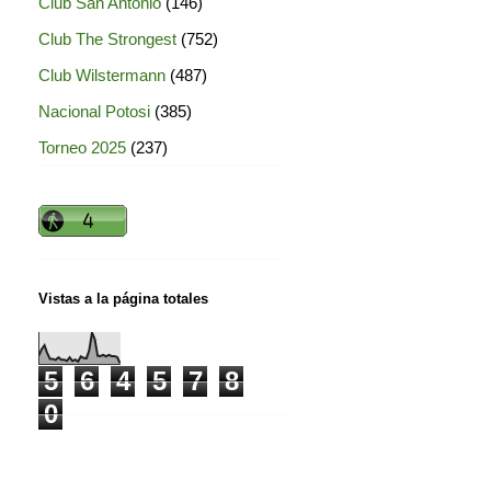
Club San Antonio
(146)
Club The Strongest
(752)
Club Wilstermann
(487)
Nacional Potosi
(385)
Torneo 2025
(237)
Vistas a la página totales
5
6
4
5
7
8
0