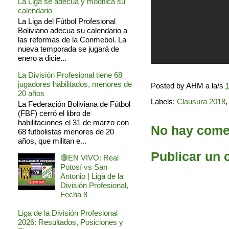
La Liga se adecua y modifica su
calendario
La Liga del Fútbol Profesional
Boliviano adecua su calendario a
las reformas de la Conmebol. La
nueva temporada se jugará de
enero a dicie...
La División Profesional tiene 68
jugadores habilitados, menores de
Posted by
AHM
a la/s
1
20 años
Labels:
Clausura 2018
La Federación Boliviana de Fútbol
(FBF) cerró el libro de
habilitaciones el 31 de marzo con
No hay comen
68 futbolistas menores de 20
años, que militan e...
Publicar un 
🔴EN VIVO: Real
Potosí vs San
Antonio | Liga de la
División Profesional,
Fecha 8
Liga de la División Profesional
2026: Resultados, Posiciones y