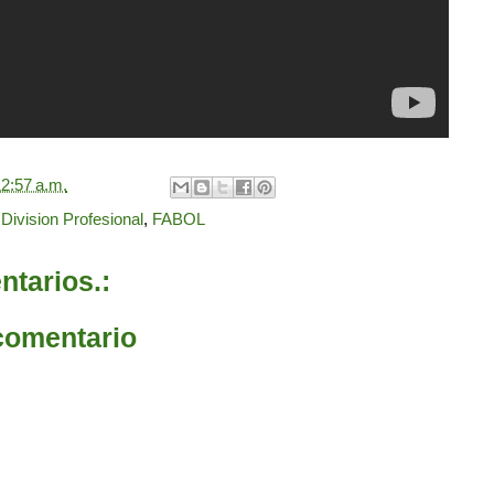
2:57 a.m.
,
Division Profesional
,
FABOL
tarios.:
comentario