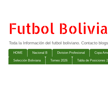
Futbol Bolivi
Toda la Información del futbol boliviano. Contacto bl
HOME
Nacional B
Division Profesional
Copa Ame
Selección Boliviana
Torneo 2026
Tabla de Posiciones 