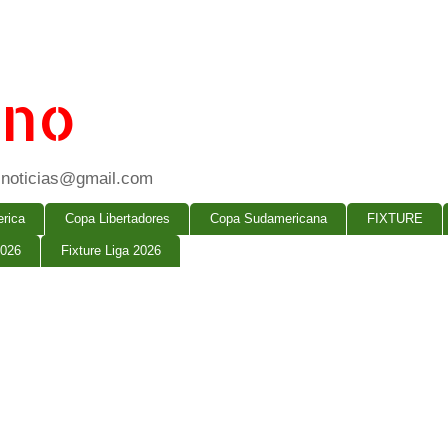
ano
ogsnoticias@gmail.com
rica
Copa Libertadores
Copa Sudamericana
FIXTURE
2026
Fixture Liga 2026