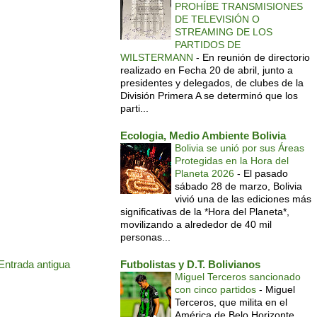
PROHÍBE TRANSMISIONES
DE TELEVISIÓN O
STREAMING DE LOS
PARTIDOS DE
WILSTERMANN
-
En reunión de directorio
realizado en Fecha 20 de abril, junto a
presidentes y delegados, de clubes de la
División Primera A se determinó que los
parti...
Ecologia, Medio Ambiente Bolivia
Bolivia se unió por sus Áreas
Protegidas en la Hora del
Planeta 2026
-
El pasado
sábado 28 de marzo, Bolivia
vivió una de las ediciones más
significativas de la *Hora del Planeta*,
movilizando a alrededor de 40 mil
personas...
Entrada antigua
Futbolistas y D.T. Bolivianos
Miguel Terceros sancionado
con cinco partidos
-
Miguel
Terceros, que milita en el
América de Belo Horizonte,