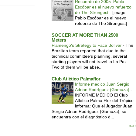
Recuerdo de 2005: Pablo
Escóbar es el nuevo refuerzo
de The Strongest
-
[image:
Pablo Escóbar es el nuevo
refuerzo de The Strongest]
SOCCER AT MORE THAN 2500
Meters
Flamengo's Strategy to Face Bolívar
-
The
Brazilian team reported that due to the
technical committee's planning, several
starting players will not travel to La Paz.
Two of them will be abse...
Club Atlético Palmaflor
Informe medico Juan Sergio
Adrian Rodríguez (Gamuza)
-
INFORME MÉDICO El Club
Atlético Palma Flor del Trópico
informa: Que el Jugador Juan
Sergio Adrian Rodríguez (Gamuza), se
encuentra con el diagnóstico d...
trar