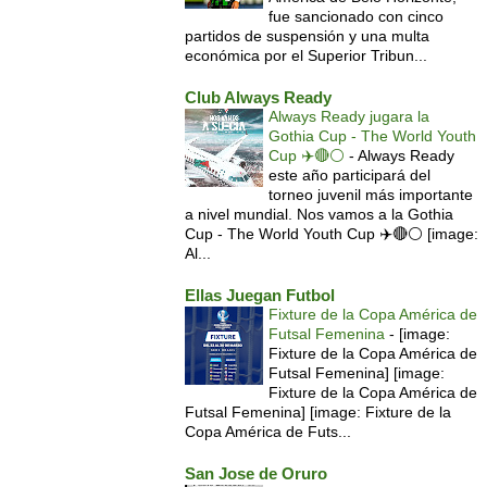
fue sancionado con cinco
partidos de suspensión y una multa
económica por el Superior Tribun...
Club Always Ready
Always Ready jugara la
Gothia Cup - The World Youth
Cup ✈️🔴⚪️
-
Always Ready
este año participará del
torneo juvenil más importante
a nivel mundial. Nos vamos a la Gothia
Cup - The World Youth Cup ✈️🔴⚪️ [image:
Al...
Ellas Juegan Futbol
Fixture de la Copa América de
Futsal Femenina
-
[image:
Fixture de la Copa América de
Futsal Femenina] [image:
Fixture de la Copa América de
Futsal Femenina] [image: Fixture de la
Copa América de Futs...
San Jose de Oruro