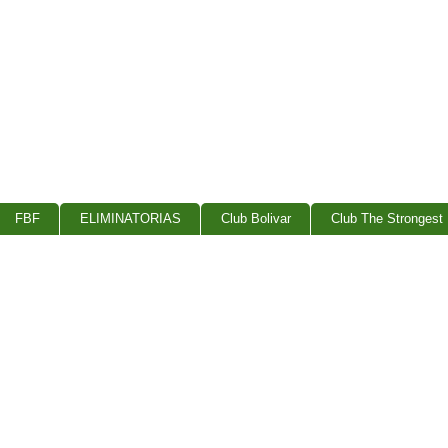
FBF
ELIMINATORIAS
Club Bolivar
Club The Strongest