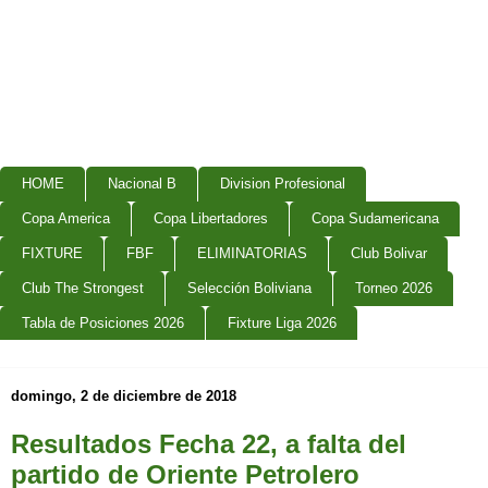
HOME
Nacional B
Division Profesional
Copa America
Copa Libertadores
Copa Sudamericana
FIXTURE
FBF
ELIMINATORIAS
Club Bolivar
Club The Strongest
Selección Boliviana
Torneo 2026
Tabla de Posiciones 2026
Fixture Liga 2026
domingo, 2 de diciembre de 2018
Resultados Fecha 22, a falta del
partido de Oriente Petrolero