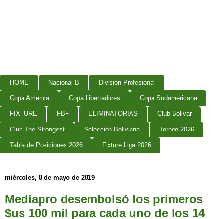
HOME
Nacional B
Division Profesional
Copa America
Copa Libertadores
Copa Sudamericana
FIXTURE
FBF
ELIMINATORIAS
Club Bolivar
Club The Strongest
Selección Boliviana
Torneo 2026
Tabla de Posiciones 2026
Fixture Liga 2026
miércoles, 8 de mayo de 2019
Mediapro desembolsó los primeros
$us 100 mil para cada uno de los 14