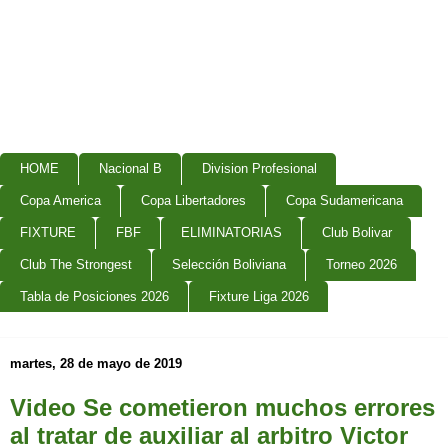
HOME
Nacional B
Division Profesional
Copa America
Copa Libertadores
Copa Sudamericana
FIXTURE
FBF
ELIMINATORIAS
Club Bolivar
Club The Strongest
Selección Boliviana
Torneo 2026
Tabla de Posiciones 2026
Fixture Liga 2026
martes, 28 de mayo de 2019
Video Se cometieron muchos errores
al tratar de auxiliar al arbitro Victor