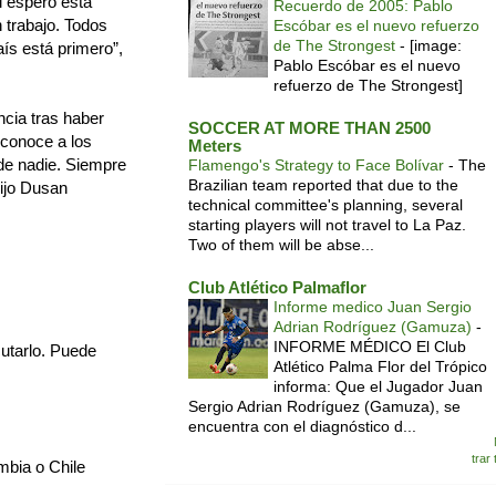
l esperó esta
Recuerdo de 2005: Pablo
 trabajo. Todos
Escóbar es el nuevo refuerzo
de The Strongest
-
[image:
ís está primero”,
Pablo Escóbar es el nuevo
refuerzo de The Strongest]
cia tras haber
SOCCER AT MORE THAN 2500
 conoce a los
Meters
 de nadie. Siempre
Flamengo's Strategy to Face Bolívar
-
The
Brazilian team reported that due to the
dijo Dusan
technical committee's planning, several
starting players will not travel to La Paz.
Two of them will be abse...
Club Atlético Palmaflor
Informe medico Juan Sergio
Adrian Rodríguez (Gamuza)
-
INFORME MÉDICO El Club
cutarlo. Puede
Atlético Palma Flor del Trópico
informa: Que el Jugador Juan
Sergio Adrian Rodríguez (Gamuza), se
encuentra con el diagnóstico d...
trar
mbia o Chile