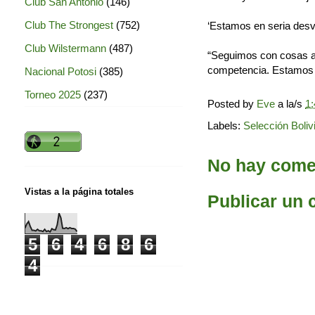
Club San Antonio
(146)
Club The Strongest
(752)
‘Estamos en seria desve
Club Wilstermann
(487)
“Seguimos con cosas a ú
competencia. Estamos e
Nacional Potosi
(385)
Torneo 2025
(237)
Posted by
Eve
a la/s
1:
Labels:
Selección Boliv
No hay comen
Vistas a la página totales
Publicar un 
5
6
4
6
8
6
4