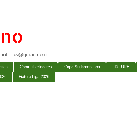
ano
ogsnoticias@gmail.com
rica
Copa Libertadores
Copa Sudamericana
FIXTURE
2026
Fixture Liga 2026