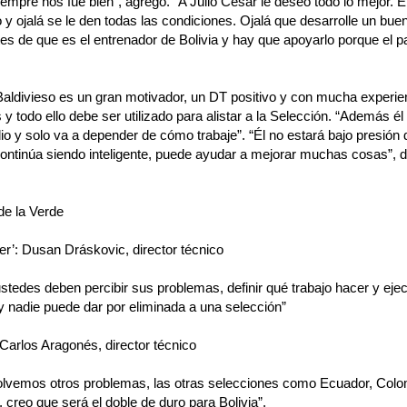
empre nos fue bien”, agregó. “A Julio César le deseo todo lo mejor. É
y ojalá se le den todas las condiciones. Ojalá que desarrolle un buen
s de que es el entrenador de Bolivia y hay que apoyarlo porque el pa
aldivieso es un gran motivador, un DT positivo y con mucha experien
 y todo ello debe ser utilizado para alistar a la Selección. “Además él
o y solo va a depender de cómo trabaje”. “Él no estará bajo presión
continúa siendo inteligente, puede ayudar a mejorar muchas cosas”, 
de la Verde
er’: Dusan Dráskovic, director técnico
 ustedes deben percibir sus problemas, definir qué trabajo hacer y eje
y nadie puede dar por eliminada a una selección”
 Carlos Aragonés, director técnico
olvemos otros problemas, las otras selecciones como Ecuador, Colo
 creo que será el doble de duro para Bolivia”.