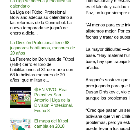
internacional y el esca
La Liga se adecua y modifica su
calendario
es el talento y calidad 
La Liga del Fútbol Profesional
Paz, un lugar siempre 
Boliviano adecua su calendario a
las reformas de la Conmebol. La
“Al menos para este in
nueva temporada se jugará de
alistemos mejor. Por e
enero a dicie...
fechas y tratar de supe
La División Profesional tiene 68
jugadores habilitados, menores de
La mayor dificultad —d
20 años
base. “Hay material hu
La Federación Boliviana de Fútbol
base, hay que trabajarl
(FBF) cerró el libro de
añadió.
habilitaciones el 31 de marzo con
68 futbolistas menores de 20
Aragonés sostuvo que un
años, que militan e...
pero jugando para que l
🔴EN VIVO: Real
Dusan Dráskovic, vio c
Potosí vs San
aunque los problemas in
Antonio | Liga de la
División Profesional,
“Creo que pasan un sen
Fecha 8
boliviana que vi en Chil
El mapa del fútbol
problemas, pero ya está
cambia en 2018
puede llevar a los juga