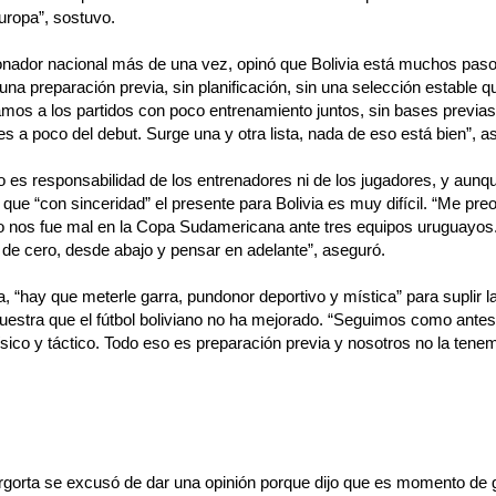
ropa”, sostuvo.
onador nacional más de una vez, opinó que Bolivia está muchos paso
una preparación previa, sin planificación, sin una selección estable q
mos a los partidos con poco entrenamiento juntos, sin bases previa
s a poco del debut. Surge una y otra lista, nada de eso está bien”, a
o es responsabilidad de los entrenadores ni de los jugadores, y aunque
 que “con sinceridad” el presente para Bolivia es muy difícil. “Me pre
 nos fue mal en la Copa Sudamericana ante tres equipos uruguayos
 de cero, desde abajo y pensar en adelante”, aseguró.
, “hay que meterle garra, pundonor deportivo y mística” para suplir la
muestra que el fútbol boliviano no ha mejorado. “Seguimos como antes
ísico y táctico. Todo eso es preparación previa y nosotros no la tene
rgorta se excusó de dar una opinión porque dijo que es momento de g