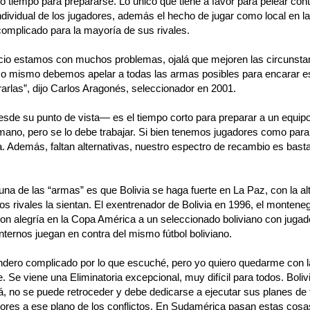
so tiempo para prepararse. Lo único que tiene a favor para pelear con
individual de los jugadores, además el hecho de jugar como local en la 
complicado para la mayoría de sus rivales.
icio estamos con muchos problemas, ojalá que mejoren las circunsta
so mismo debemos apelar a todas las armas posibles para encarar e
rarlas”, dijo Carlos Aragonés, seleccionador en 2001.
esde su punto de vista— es el tiempo corto para preparar a un equipo
mano, pero se lo debe trabajar. Si bien tenemos jugadores como par
a. Además, faltan alternativas, nuestro espectro de recambio es basta
a de las “armas” es que Bolivia se haga fuerte en La Paz, con la alt
os rivales la sientan. El exentrenador de Bolivia en 1996, el montene
on alegría en la Copa América a un seleccionado boliviano con jugado
ternos juegan en contra del mismo fútbol boliviano.
dero complicado por lo que escuché, pero yo quiero quedarme con l
e. Se viene una Eliminatoria excepcional, muy difícil para todos. Boliv
, no se puede retroceder y debe dedicarse a ejecutar sus planes de 
dores a ese plano de los conflictos. En Sudamérica pasan estas cosas