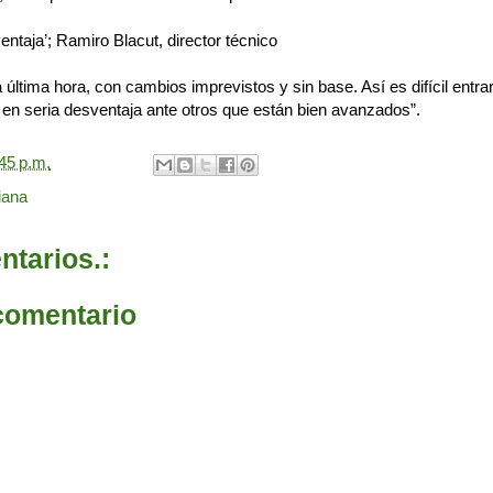
ntaja’; Ramiro Blacut, director técnico
ltima hora, con cambios imprevistos y sin base. Así es difícil entra
n seria desventaja ante otros que están bien avanzados”.
45 p.m.
iana
tarios.:
comentario