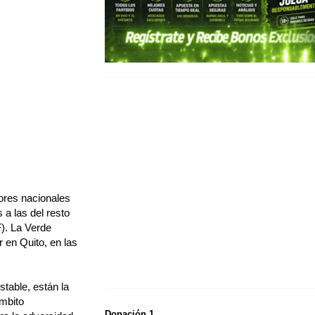
dores nacionales
 a las del resto
). La Verde
 en Quito, en las
stable, están la
ámbito
Donación 1