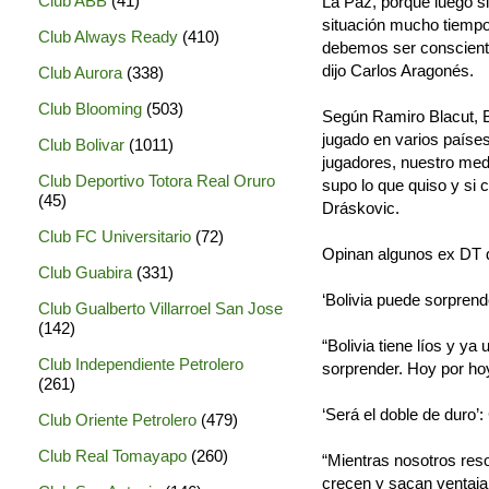
Club ABB
(41)
La Paz, porque luego si
situación mucho tiempo 
Club Always Ready
(410)
debemos ser consciente
dijo Carlos Aragonés.
Club Aurora
(338)
Club Blooming
(503)
Según Ramiro Blacut, B
jugado en varios países
Club Bolivar
(1011)
jugadores, nuestro medi
Club Deportivo Totora Real Oruro
supo lo que quiso y si 
(45)
Dráskovic.
Club FC Universitario
(72)
Opinan algunos ex DT 
Club Guabira
(331)
‘Bolivia puede sorprend
Club Gualberto Villarroel San Jose
(142)
“Bolivia tiene líos y ya
Club Independiente Petrolero
sorprender. Hoy por ho
(261)
‘Será el doble de duro’:
Club Oriente Petrolero
(479)
Club Real Tomayapo
(260)
“Mientras nosotros res
crecen y sacan ventaja,