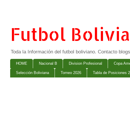
Futbol Bolivi
Toda la Información del futbol boliviano. Contacto bl
HOME
Nacional B
Division Profesional
Copa Ame
Selección Boliviana
Torneo 2026
Tabla de Posiciones 