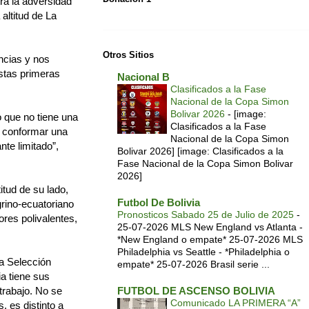
tra la adversidad
altitud de La
Otros Sitios
ncias y nos
stas primeras
Nacional B
Clasificados a la Fase
Nacional de la Copa Simon
Bolivar 2026
-
[image:
 que no tiene una
Clasificados a la Fase
a conformar una
Nacional de la Copa Simon
nte limitado”,
Bolivar 2026] [image: Clasificados a la
Fase Nacional de la Copa Simon Bolivar
2026]
itud de su lado,
Futbol De Bolivia
grino-ecuatoriano
Pronosticos Sabado 25 de Julio de 2025
-
res polivalentes,
25-07-2026 MLS New England vs Atlanta -
*New England o empate* 25-07-2026 MLS
Philadelphia vs Seattle - *Philadelphia o
a Selección
empate* 25-07-2026 Brasil serie ...
ia tiene sus
trabajo. No se
FUTBOL DE ASCENSO BOLIVIA
Comunicado LA PRIMERA “A”
, es distinto a