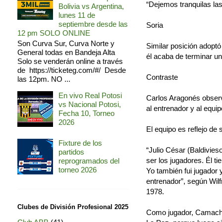
“Dejemos tranquilas las
Bolivia vs Argentina,
lunes 11 de
septiembre desde las
Soria
12 pm SOLO ONLINE
Son Curva Sur, Curva Norte y
Similar posición adoptó
General todas en Bandeja Alta
él acaba de terminar un
Solo se venderán online a través
de https://ticketeg.com/#/ Desde
Contraste
las 12pm. NO ...
En vivo Real Potosi
Carlos Aragonés observa
vs Nacional Potosi,
al entrenador y al equi
Fecha 10, Torneo
2026
El equipo es reflejo de
Fixture de los
“Julio César (Baldivies
partidos
ser los jugadores. Él t
reprogramados del
torneo 2026
Yo también fui jugador y
entrenador”, según Wilf
1978.
Clubes de División Profesional 2025
Como jugador, Camach