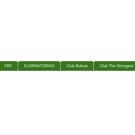
FBF
ELIMINATORIAS
Club Bolivar
Club The Strongest