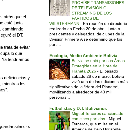
PROHÍBE TRANSMISIONES
DE TELEVISIÓN O
STREAMING DE LOS
s atrás que el
PARTIDOS DE
ue esté junta
WILSTERMANN
-
En reunión de directorio
s, cambiando
realizado en Fecha 20 de abril, junto a
presidentes y delegados, de clubes de la
seguró el DT.
División Primera A se determinó que los
parti...
 trata de evitar
ocupa lo que
Ecologia, Medio Ambiente Bolivia
. Ya tendríamos
Bolivia se unió por sus Áreas
Protegidas en la Hora del
Planeta 2026
-
El pasado
sábado 28 de marzo, Bolivia
s deficiencias y
vivió una de las ediciones más
, mientras los
significativas de la *Hora del Planeta*,
mos”.
movilizando a alrededor de 40 mil
personas...
Futbolistas y D.T. Bolivianos
Miguel Terceros sancionado
con cinco partidos
-
Miguel
Terceros, que milita en el
uardar silencio.
América de Belo Horizonte,