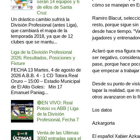
serán 14 equipos y 6
cómo se manejan en Eu
de ellos de Santa
Cruz
Ramiro Blacut, selecci
Un drástico cambio sufrirá la
resto, porque sigue sin 
División Profesional (antes Liga),
que cambiará el mapa de la
desde hace tiempo. “Va
temporada 2018, ya que de 12
jugadores y entrenadore
clubes que se mantu...
Aclaró que esa figura n
Liga de la División Profesional
ser negativo, considera
2026: Resultados, Posiciones y
Fixture
pase, porque hace poco
FECHA 13 Martes, 4 de agosto de
que empezar a trabajar
2026 A.B.B. 4 - 1 CD Totora Real
Oruro – 15:00 – Estadio Municipal
Desde su punto de vista
de El Alto Goles: Min 17
tapar la realidad, que 
Emanuel Paniag...
otros avanzaron en lo f
🔴EN VIVO: Real
Potosi vs ABB | Liga
Los datos
de la División
Profesional, Fecha 7
Azkargorta
Venta de las Ultimas
El español Xabier Azka
3000 entradas para el