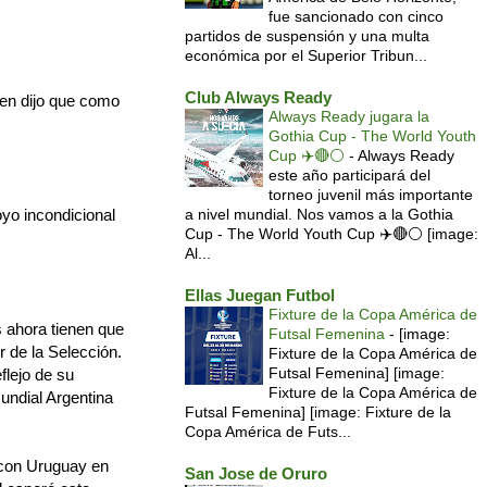
fue sancionado con cinco
partidos de suspensión y una multa
económica por el Superior Tribun...
Club Always Ready
ien dijo que como
Always Ready jugara la
Gothia Cup - The World Youth
Cup ✈️🔴⚪️
-
Always Ready
este año participará del
torneo juvenil más importante
oyo incondicional
a nivel mundial. Nos vamos a la Gothia
Cup - The World Youth Cup ✈️🔴⚪️ [image:
Al...
Ellas Juegan Futbol
Fixture de la Copa América de
s ahora tienen que
Futsal Femenina
-
[image:
r de la Selección.
Fixture de la Copa América de
Futsal Femenina] [image:
flejo de su
Fixture de la Copa América de
undial Argentina
Futsal Femenina] [image: Fixture de la
Copa América de Futs...
con Uruguay en
San Jose de Oruro