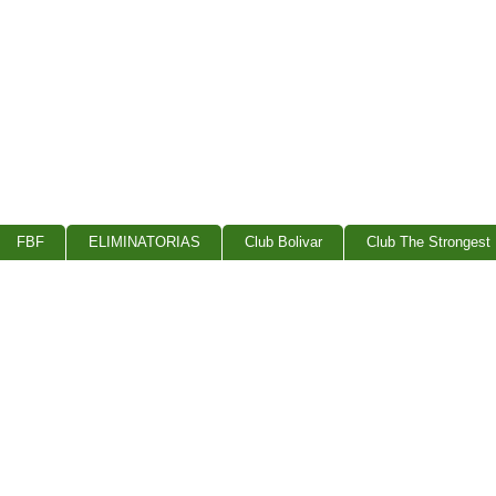
FBF
ELIMINATORIAS
Club Bolivar
Club The Strongest