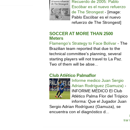
Recuerdo de 2005: Pablo
Escóbar es el nuevo refuerzo
de The Strongest
-
[image:
Pablo Escóbar es el nuevo
refuerzo de The Strongest]
SOCCER AT MORE THAN 2500
Meters
Flamengo's Strategy to Face Bolívar
-
The
Brazilian team reported that due to the
technical committee's planning, several
starting players will not travel to La Paz.
Two of them will be abse...
Club Atlético Palmaflor
Informe medico Juan Sergio
Adrian Rodríguez (Gamuza)
-
INFORME MÉDICO El Club
Atlético Palma Flor del Trópico
informa: Que el Jugador Juan
Sergio Adrian Rodríguez (Gamuza), se
encuentra con el diagnóstico d...
trar