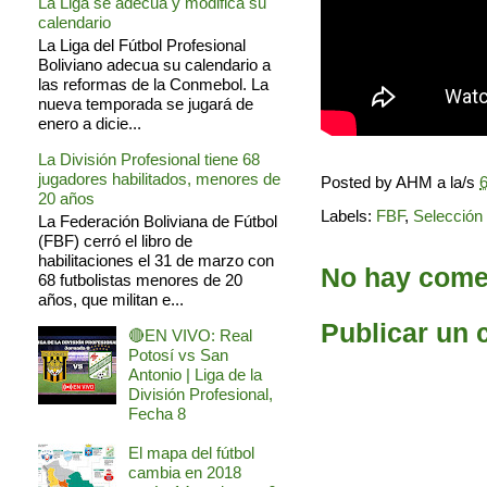
La Liga se adecua y modifica su
calendario
La Liga del Fútbol Profesional
Boliviano adecua su calendario a
las reformas de la Conmebol. La
nueva temporada se jugará de
enero a dicie...
La División Profesional tiene 68
jugadores habilitados, menores de
Posted by
AHM
a la/s
6
20 años
Labels:
FBF
,
Selección 
La Federación Boliviana de Fútbol
(FBF) cerró el libro de
habilitaciones el 31 de marzo con
No hay comen
68 futbolistas menores de 20
años, que militan e...
Publicar un 
🔴EN VIVO: Real
Potosí vs San
Antonio | Liga de la
División Profesional,
Fecha 8
El mapa del fútbol
cambia en 2018