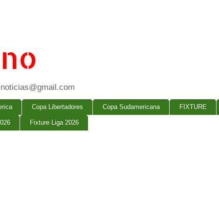
ano
ogsnoticias@gmail.com
rica
Copa Libertadores
Copa Sudamericana
FIXTURE
2026
Fixture Liga 2026