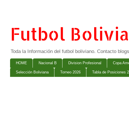
Futbol Bolivi
Toda la Información del futbol boliviano. Contacto bl
HOME
Nacional B
Division Profesional
Copa Ame
Selección Boliviana
Torneo 2026
Tabla de Posiciones 