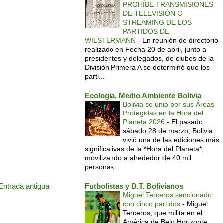
PROHÍBE TRANSMISIONES
DE TELEVISIÓN O
STREAMING DE LOS
PARTIDOS DE
WILSTERMANN
-
En reunión de directorio
realizado en Fecha 20 de abril, junto a
presidentes y delegados, de clubes de la
División Primera A se determinó que los
parti...
Ecologia, Medio Ambiente Bolivia
Bolivia se unió por sus Áreas
Protegidas en la Hora del
Planeta 2026
-
El pasado
sábado 28 de marzo, Bolivia
vivió una de las ediciones más
significativas de la *Hora del Planeta*,
movilizando a alrededor de 40 mil
personas...
Entrada antigua
Futbolistas y D.T. Bolivianos
Miguel Terceros sancionado
con cinco partidos
-
Miguel
Terceros, que milita en el
América de Belo Horizonte,