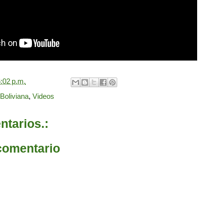
:02 p.m.
Boliviana
,
Videos
tarios.:
comentario