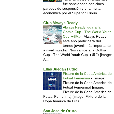
fue sancionado con cinco
partidos de suspensión y una multa
económica por el Superior Tribun...
Club Always Ready
Always Ready jugara la
Gothia Cup - The World Youth
Cup ✈️🔴⚪️
-
Always Ready
este año participará del
torneo juvenil más importante
a nivel mundial. Nos vamos a la Gothia
Cup - The World Youth Cup ✈️🔴⚪️ [image:
Al...
Ellas Juegan Futbol
Fixture de la Copa América de
Futsal Femenina
-
[image:
Fixture de la Copa América de
Futsal Femenina] [image:
Fixture de la Copa América de
Futsal Femenina] [image: Fixture de la
Copa América de Futs...
San Jose de Oruro