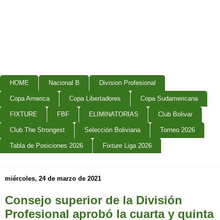
HOME
Nacional B
Division Profesional
Copa America
Copa Libertadores
Copa Sudamericana
FIXTURE
FBF
ELIMINATORIAS
Club Bolivar
Club The Strongest
Selección Boliviana
Torneo 2026
Tabla de Posiciones 2026
Fixture Liga 2026
miércoles, 24 de marzo de 2021
Consejo superior de la División
Profesional aprobó la cuarta y quinta