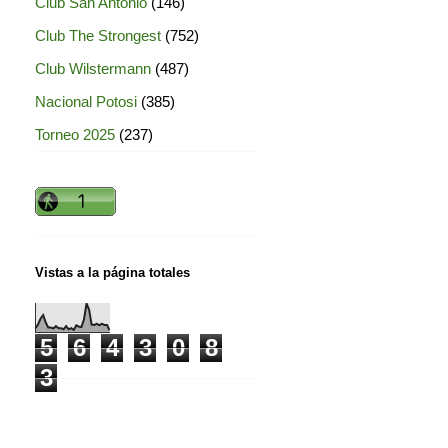
Club San Antonio
(146)
Club The Strongest
(752)
Club Wilstermann
(487)
Nacional Potosi
(385)
Torneo 2025
(237)
Vistas a la página totales
5
6
4
3
0
8
3