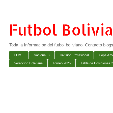
Futbol Bolivi
Toda la Información del futbol boliviano. Contacto bl
HOME
Nacional B
Division Profesional
Copa Ame
Selección Boliviana
Torneo 2026
Tabla de Posiciones 