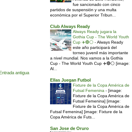
fue sancionado con cinco
partidos de suspensión y una multa
económica por el Superior Tribun...
Club Always Ready
Always Ready jugara la
Gothia Cup - The World Youth
Cup ✈️🔴⚪️
-
Always Ready
este año participará del
torneo juvenil más importante
a nivel mundial. Nos vamos a la Gothia
Cup - The World Youth Cup ✈️🔴⚪️ [image:
Al...
Entrada antigua
Ellas Juegan Futbol
Fixture de la Copa América de
Futsal Femenina
-
[image:
Fixture de la Copa América de
Futsal Femenina] [image:
Fixture de la Copa América de
Futsal Femenina] [image: Fixture de la
Copa América de Futs...
San Jose de Oruro