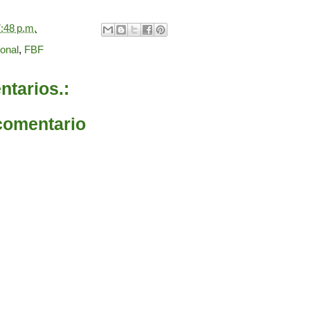
:48 p.m.
ional
,
FBF
tarios.:
comentario