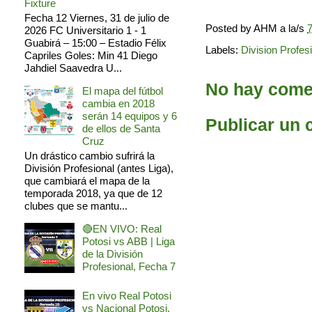
Fixture
Fecha 12 Viernes, 31 de julio de
Posted by
AHM
a la/s
7
2026 FC Universitario 1 - 1
Guabirá – 15:00 – Estadio Félix
Labels:
Division Profes
Capriles Goles: Min 41 Diego
Jahdiel Saavedra U...
No hay comen
El mapa del fútbol
cambia en 2018
serán 14 equipos y 6
Publicar un 
de ellos de Santa
Cruz
Un drástico cambio sufrirá la
División Profesional (antes Liga),
que cambiará el mapa de la
temporada 2018, ya que de 12
clubes que se mantu...
🔴EN VIVO: Real
Potosi vs ABB | Liga
de la División
Profesional, Fecha 7
En vivo Real Potosi
vs Nacional Potosi,