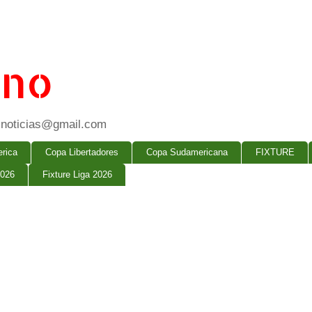
ano
ogsnoticias@gmail.com
rica
Copa Libertadores
Copa Sudamericana
FIXTURE
2026
Fixture Liga 2026