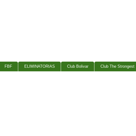
FBF
ELIMINATORIAS
Club Bolivar
Club The Strongest