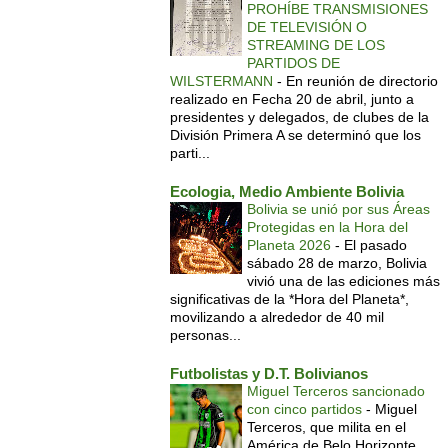
PROHÍBE TRANSMISIONES
DE TELEVISIÓN O
STREAMING DE LOS
PARTIDOS DE
WILSTERMANN
-
En reunión de directorio
realizado en Fecha 20 de abril, junto a
presidentes y delegados, de clubes de la
División Primera A se determinó que los
parti...
Ecologia, Medio Ambiente Bolivia
Bolivia se unió por sus Áreas
Protegidas en la Hora del
Planeta 2026
-
El pasado
sábado 28 de marzo, Bolivia
vivió una de las ediciones más
significativas de la *Hora del Planeta*,
movilizando a alrededor de 40 mil
personas...
Futbolistas y D.T. Bolivianos
Miguel Terceros sancionado
con cinco partidos
-
Miguel
Terceros, que milita en el
América de Belo Horizonte,