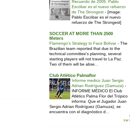
Recuerdo de 2005: Pablo
Escóbar es el nuevo refuerzo
de The Strongest
-
[image:
Pablo Escóbar es el nuevo
refuerzo de The Strongest]
SOCCER AT MORE THAN 2500
Meters
Flamengo's Strategy to Face Bolívar
-
The
Brazilian team reported that due to the
technical committee's planning, several
starting players will not travel to La Paz.
Two of them will be abse...
Club Atlético Palmaflor
Informe medico Juan Sergio
Adrian Rodríguez (Gamuza)
-
INFORME MÉDICO El Club
Atlético Palma Flor del Trópico
informa: Que el Jugador Juan
Sergio Adrian Rodríguez (Gamuza), se
encuentra con el diagnóstico d...
trar