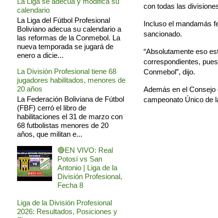
La Liga se adecua y modifica su
con todas las divisione
calendario
La Liga del Fútbol Profesional
Incluso el mandamás fed
Boliviano adecua su calendario a
sancionado.
las reformas de la Conmebol. La
nueva temporada se jugará de
“Absolutamente eso está
enero a dicie...
correspondientes, pues 
La División Profesional tiene 68
Conmebol”, dijo.
jugadores habilitados, menores de
20 años
Además en el Consejo de
La Federación Boliviana de Fútbol
campeonato Único de l
(FBF) cerró el libro de
habilitaciones el 31 de marzo con
68 futbolistas menores de 20
años, que militan e...
🔴EN VIVO: Real
Potosí vs San
Antonio | Liga de la
División Profesional,
Fecha 8
Liga de la División Profesional
2026: Resultados, Posiciones y