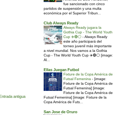
fue sancionado con cinco
partidos de suspensión y una multa
económica por el Superior Tribun...
Club Always Ready
Always Ready jugara la
Gothia Cup - The World Youth
Cup ✈️🔴⚪️
-
Always Ready
este año participará del
torneo juvenil más importante
a nivel mundial. Nos vamos a la Gothia
Cup - The World Youth Cup ✈️🔴⚪️ [image:
Al...
Ellas Juegan Futbol
Fixture de la Copa América de
Futsal Femenina
-
[image:
Fixture de la Copa América de
Futsal Femenina] [image:
Fixture de la Copa América de
Entrada antigua
Futsal Femenina] [image: Fixture de la
Copa América de Futs...
San Jose de Oruro