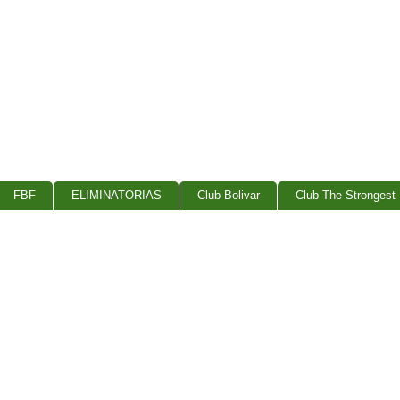
FBF
ELIMINATORIAS
Club Bolivar
Club The Strongest