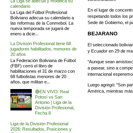
La Liga se adecua y modifica su
calendario
En el lugar de concentr
La Liga del Fútbol Profesional
respetando todos los p
Boliviano adecua su calendario a
Sede de Gobierno, el 
las reformas de la Conmebol. La
nueva temporada se jugará de
BEJARANO
enero a dicie...
La División Profesional tiene 68
El seleccionado bolivia
jugadores habilitados, menores de
y Ecuador en 29 de mar
20 años
La Federación Boliviana de Fútbol
“Aunque sean amistoso
(FBF) cerró el libro de
a pasear, sino a compet
habilitaciones el 31 de marzo con
internacional esperemos
68 futbolistas menores de 20
años, que militan e...
Luego agregó: “Son part
América, mientras más 
🔴EN VIVO: Real
Potosí vs San
Antonio | Liga de la
División Profesional,
Fecha 8
Liga de la División Profesional
2026: Resultados, Posiciones y