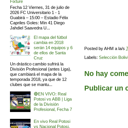
Fixture
Fecha 12 Viernes, 31 de julio de
2026 FC Universitario 1 - 1
Guabirá – 15:00 – Estadio Félix
Capriles Goles: Min 41 Diego
Jahdiel Saavedra U...
El mapa del fútbol
cambia en 2018
serán 14 equipos y 6
Posted by
AHM
a la/s
7
de ellos de Santa
Labels:
Selección Boliv
Cruz
Un drástico cambio sufrirá la
División Profesional (antes Liga),
No hay comen
que cambiará el mapa de la
temporada 2018, ya que de 12
clubes que se mantu...
Publicar un 
🔴EN VIVO: Real
Potosi vs ABB | Liga
de la División
Profesional, Fecha 7
En vivo Real Potosi
vs Nacional Potosi,