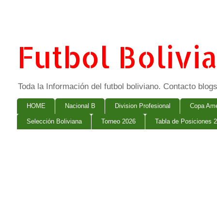
Futbol Bolivi
Toda la Información del futbol boliviano. Contacto bl
HOME
Nacional B
Division Profesional
Copa Ame
Selección Boliviana
Torneo 2026
Tabla de Posiciones 