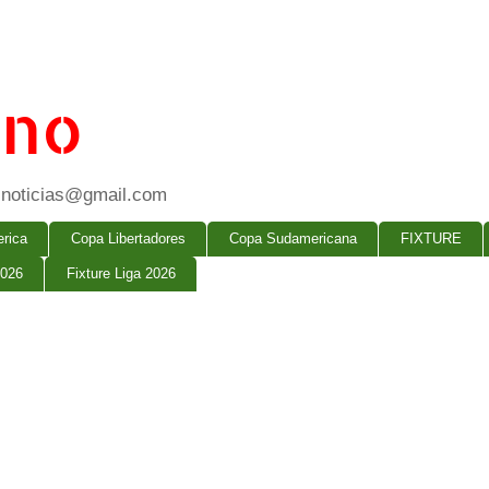
ano
ogsnoticias@gmail.com
rica
Copa Libertadores
Copa Sudamericana
FIXTURE
2026
Fixture Liga 2026