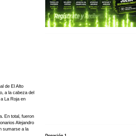
l de El Alto
o, a la cabeza del
 a La Roja en
. En total, fueron
onarios Alejandro
en sumarse a la
Donación 1