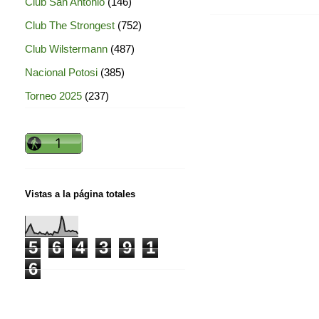
Club San Antonio
(146)
Club The Strongest
(752)
Club Wilstermann
(487)
Nacional Potosi
(385)
Torneo 2025
(237)
Vistas a la página totales
5
6
4
3
9
1
6