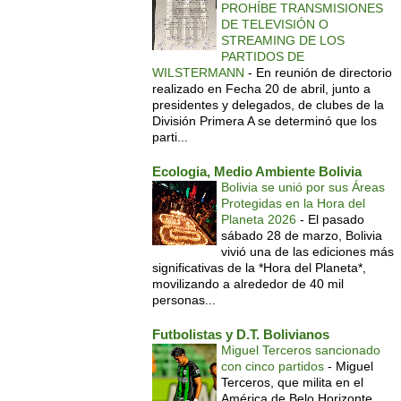
PROHÍBE TRANSMISIONES
DE TELEVISIÓN O
STREAMING DE LOS
PARTIDOS DE
WILSTERMANN
-
En reunión de directorio
realizado en Fecha 20 de abril, junto a
presidentes y delegados, de clubes de la
División Primera A se determinó que los
parti...
Ecologia, Medio Ambiente Bolivia
Bolivia se unió por sus Áreas
Protegidas en la Hora del
Planeta 2026
-
El pasado
sábado 28 de marzo, Bolivia
vivió una de las ediciones más
significativas de la *Hora del Planeta*,
movilizando a alrededor de 40 mil
personas...
Futbolistas y D.T. Bolivianos
Miguel Terceros sancionado
con cinco partidos
-
Miguel
Terceros, que milita en el
América de Belo Horizonte,