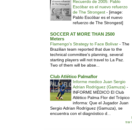
Recuerdo de 2005: Pablo
Escóbar es el nuevo refuerzo
de The Strongest
-
[image:
Pablo Escóbar es el nuevo
refuerzo de The Strongest]
SOCCER AT MORE THAN 2500
Meters
Flamengo's Strategy to Face Bolívar
-
The
Brazilian team reported that due to the
technical committee's planning, several
starting players will not travel to La Paz.
Two of them will be abse...
Club Atlético Palmaflor
Informe medico Juan Sergio
Adrian Rodríguez (Gamuza)
-
INFORME MÉDICO El Club
Atlético Palma Flor del Trópico
informa: Que el Jugador Juan
Sergio Adrian Rodríguez (Gamuza), se
encuentra con el diagnóstico d...
trar