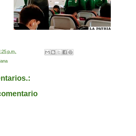
:25 p.m.
iana
tarios.:
comentario