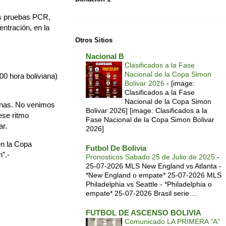
tes pruebas PCR,
ntración, en la
Otros Sitios
Nacional B
Clasificados a la Fase
Nacional de la Copa Simon
00 hora boliviana)
Bolivar 2026
-
[image:
Clasificados a la Fase
Nacional de la Copa Simon
onas. No venimos
Bolivar 2026] [image: Clasificados a la
ese ritmo
Fase Nacional de la Copa Simon Bolivar
ar.
2026]
en la Copa
Futbol De Bolivia
”.-
Pronosticos Sabado 25 de Julio de 2025
-
25-07-2026 MLS New England vs Atlanta -
*New England o empate* 25-07-2026 MLS
Philadelphia vs Seattle - *Philadelphia o
empate* 25-07-2026 Brasil serie ...
FUTBOL DE ASCENSO BOLIVIA
Comunicado LA PRIMERA “A”