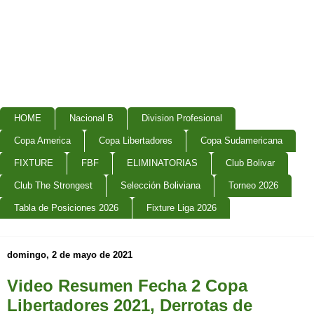
HOME
Nacional B
Division Profesional
Copa America
Copa Libertadores
Copa Sudamericana
FIXTURE
FBF
ELIMINATORIAS
Club Bolivar
Club The Strongest
Selección Boliviana
Torneo 2026
Tabla de Posiciones 2026
Fixture Liga 2026
domingo, 2 de mayo de 2021
Video Resumen Fecha 2 Copa
Libertadores 2021, Derrotas de