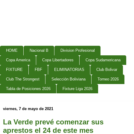
HOME
Nacional B
Division Profesional
Copa America
Copa Libertadores
Copa Sudamericana
FIXTURE
FBF
ELIMINATORIAS
Club Bolivar
Club The Strongest
Selección Boliviana
Torneo 2026
Tabla de Posiciones 2026
Fixture Liga 2026
viernes, 7 de mayo de 2021
La Verde prevé comenzar sus
aprestos el 24 de este mes