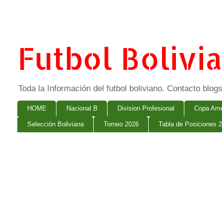
Futbol Bolivi
Toda la Información del futbol boliviano. Contacto bl
HOME
Nacional B
Division Profesional
Copa Ame
Selección Boliviana
Torneo 2026
Tabla de Posiciones 