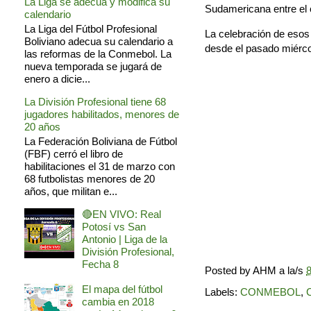
La Liga se adecua y modifica su
Sudamericana entre el 
calendario
La Liga del Fútbol Profesional
La celebración de esos
Boliviano adecua su calendario a
desde el pasado miérco
las reformas de la Conmebol. La
nueva temporada se jugará de
enero a dicie...
La División Profesional tiene 68
jugadores habilitados, menores de
20 años
La Federación Boliviana de Fútbol
(FBF) cerró el libro de
habilitaciones el 31 de marzo con
68 futbolistas menores de 20
años, que militan e...
🔴EN VIVO: Real
Potosí vs San
Antonio | Liga de la
División Profesional,
Fecha 8
Posted by
AHM
a la/s
8
El mapa del fútbol
Labels:
CONMEBOL
,
cambia en 2018