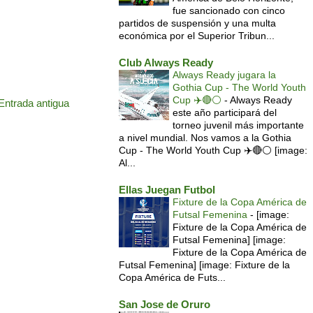
fue sancionado con cinco
partidos de suspensión y una multa
económica por el Superior Tribun...
Club Always Ready
Always Ready jugara la
Gothia Cup - The World Youth
Cup ✈️🔴⚪️
-
Always Ready
Entrada antigua
este año participará del
torneo juvenil más importante
a nivel mundial. Nos vamos a la Gothia
Cup - The World Youth Cup ✈️🔴⚪️ [image:
Al...
Ellas Juegan Futbol
Fixture de la Copa América de
Futsal Femenina
-
[image:
Fixture de la Copa América de
Futsal Femenina] [image:
Fixture de la Copa América de
Futsal Femenina] [image: Fixture de la
Copa América de Futs...
San Jose de Oruro