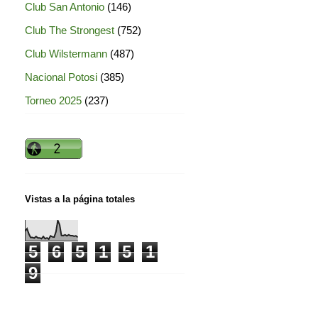
Club San Antonio
(146)
Club The Strongest
(752)
Club Wilstermann
(487)
Nacional Potosi
(385)
Torneo 2025
(237)
Vistas a la página totales
5
6
5
1
5
1
9