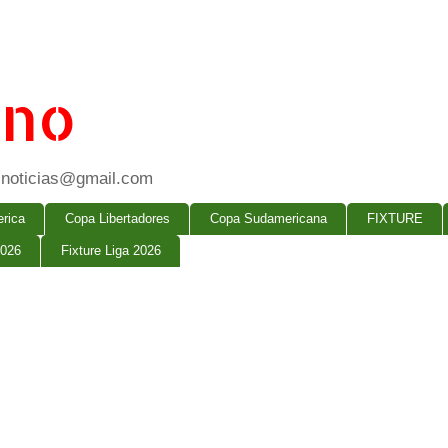
ano
ogsnoticias@gmail.com
rica
Copa Libertadores
Copa Sudamericana
FIXTURE
2026
Fixture Liga 2026