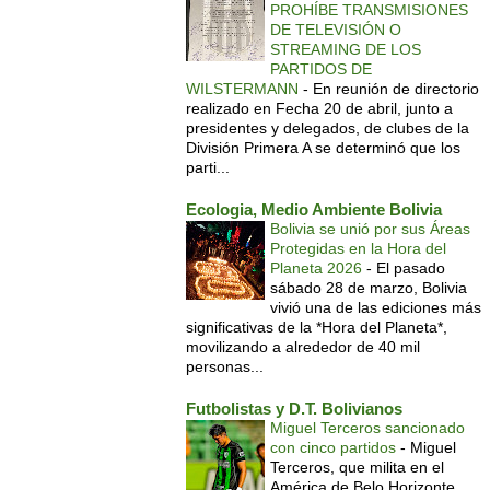
PROHÍBE TRANSMISIONES
DE TELEVISIÓN O
STREAMING DE LOS
PARTIDOS DE
WILSTERMANN
-
En reunión de directorio
realizado en Fecha 20 de abril, junto a
presidentes y delegados, de clubes de la
División Primera A se determinó que los
parti...
Ecologia, Medio Ambiente Bolivia
Bolivia se unió por sus Áreas
Protegidas en la Hora del
Planeta 2026
-
El pasado
sábado 28 de marzo, Bolivia
vivió una de las ediciones más
significativas de la *Hora del Planeta*,
movilizando a alrededor de 40 mil
personas...
Futbolistas y D.T. Bolivianos
Miguel Terceros sancionado
con cinco partidos
-
Miguel
Terceros, que milita en el
América de Belo Horizonte,