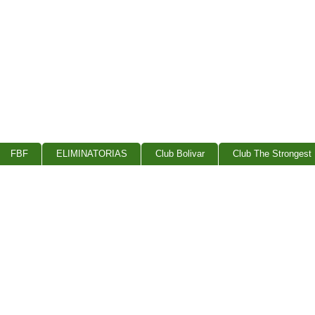
FBF
ELIMINATORIAS
Club Bolivar
Club The Strongest