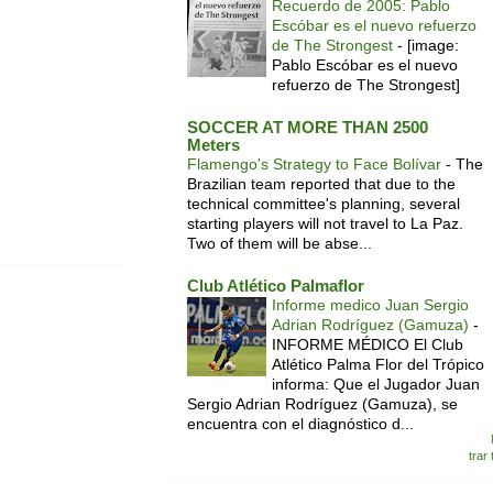
Recuerdo de 2005: Pablo
Escóbar es el nuevo refuerzo
de The Strongest
-
[image:
Pablo Escóbar es el nuevo
refuerzo de The Strongest]
SOCCER AT MORE THAN 2500
Meters
Flamengo's Strategy to Face Bolívar
-
The
Brazilian team reported that due to the
technical committee's planning, several
starting players will not travel to La Paz.
Two of them will be abse...
Club Atlético Palmaflor
Informe medico Juan Sergio
Adrian Rodríguez (Gamuza)
-
INFORME MÉDICO El Club
Atlético Palma Flor del Trópico
informa: Que el Jugador Juan
Sergio Adrian Rodríguez (Gamuza), se
encuentra con el diagnóstico d...
trar