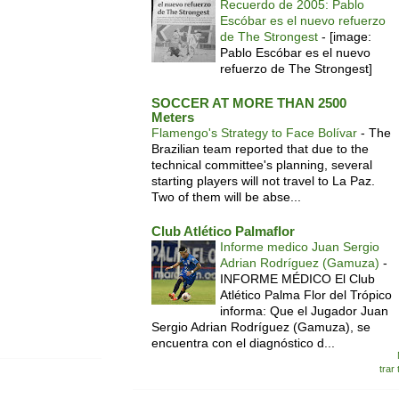
Recuerdo de 2005: Pablo
Escóbar es el nuevo refuerzo
de The Strongest
-
[image:
Pablo Escóbar es el nuevo
refuerzo de The Strongest]
SOCCER AT MORE THAN 2500
Meters
Flamengo's Strategy to Face Bolívar
-
The
Brazilian team reported that due to the
technical committee's planning, several
starting players will not travel to La Paz.
Two of them will be abse...
Club Atlético Palmaflor
Informe medico Juan Sergio
Adrian Rodríguez (Gamuza)
-
INFORME MÉDICO El Club
Atlético Palma Flor del Trópico
informa: Que el Jugador Juan
Sergio Adrian Rodríguez (Gamuza), se
encuentra con el diagnóstico d...
trar