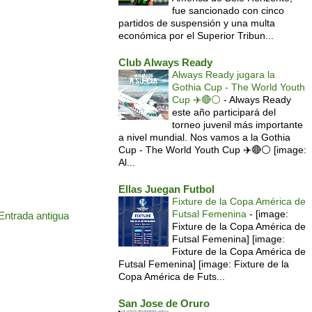
fue sancionado con cinco
partidos de suspensión y una multa
económica por el Superior Tribun...
Club Always Ready
Always Ready jugara la
Gothia Cup - The World Youth
Cup ✈️🔴⚪️
-
Always Ready
este año participará del
torneo juvenil más importante
a nivel mundial. Nos vamos a la Gothia
Cup - The World Youth Cup ✈️🔴⚪️ [image:
Al...
Ellas Juegan Futbol
Fixture de la Copa América de
Futsal Femenina
-
[image:
Entrada antigua
Fixture de la Copa América de
Futsal Femenina] [image:
Fixture de la Copa América de
Futsal Femenina] [image: Fixture de la
Copa América de Futs...
San Jose de Oruro