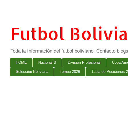
Futbol Bolivi
Toda la Información del futbol boliviano. Contacto bl
HOME
Nacional B
Division Profesional
Copa Ame
Selección Boliviana
Torneo 2026
Tabla de Posiciones 