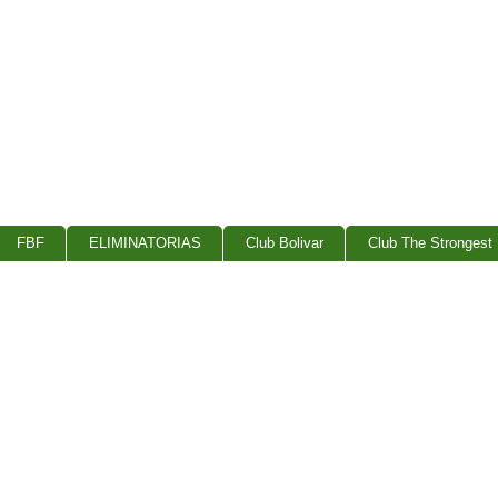
FBF
ELIMINATORIAS
Club Bolivar
Club The Strongest