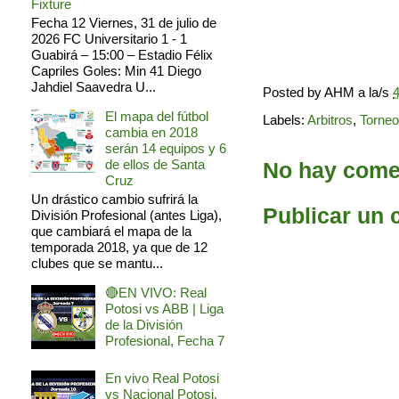
Fixture
Fecha 12 Viernes, 31 de julio de
2026 FC Universitario 1 - 1
Guabirá – 15:00 – Estadio Félix
Capriles Goles: Min 41 Diego
Jahdiel Saavedra U...
Posted by
AHM
a la/s
4
El mapa del fútbol
Labels:
Arbitros
,
Torneo
cambia en 2018
serán 14 equipos y 6
de ellos de Santa
No hay comen
Cruz
Un drástico cambio sufrirá la
Publicar un 
División Profesional (antes Liga),
que cambiará el mapa de la
temporada 2018, ya que de 12
clubes que se mantu...
🔴EN VIVO: Real
Potosi vs ABB | Liga
de la División
Profesional, Fecha 7
En vivo Real Potosi
vs Nacional Potosi,