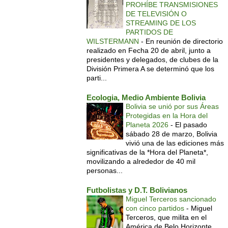
PROHÍBE TRANSMISIONES
DE TELEVISIÓN O
STREAMING DE LOS
PARTIDOS DE
WILSTERMANN
-
En reunión de directorio
realizado en Fecha 20 de abril, junto a
presidentes y delegados, de clubes de la
División Primera A se determinó que los
parti...
Ecologia, Medio Ambiente Bolivia
Bolivia se unió por sus Áreas
Protegidas en la Hora del
Planeta 2026
-
El pasado
sábado 28 de marzo, Bolivia
vivió una de las ediciones más
significativas de la *Hora del Planeta*,
movilizando a alrededor de 40 mil
personas...
Futbolistas y D.T. Bolivianos
Miguel Terceros sancionado
con cinco partidos
-
Miguel
Terceros, que milita en el
América de Belo Horizonte,