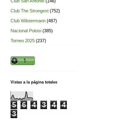
Club San Antonio
(146)
Club The Strongest
(752)
Club Wilstermann
(487)
Nacional Potosi
(385)
Torneo 2025
(237)
Vistas a la página totales
5
6
4
3
4
4
3