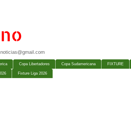
ano
ogsnoticias@gmail.com
rica
Copa Libertadores
Copa Sudamericana
FIXTURE
2026
Fixture Liga 2026