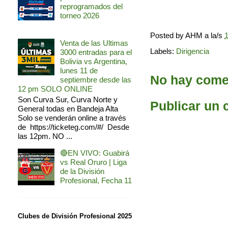
reprogramados del
torneo 2026
Posted by
AHM
a la/s
1
Venta de las Ultimas
Labels:
Dirigencia
3000 entradas para el
Bolivia vs Argentina,
lunes 11 de
No hay comen
septiembre desde las
12 pm SOLO ONLINE
Son Curva Sur, Curva Norte y
Publicar un 
General todas en Bandeja Alta
Solo se venderán online a través
de https://ticketeg.com/#/ Desde
las 12pm. NO ...
🔴EN VIVO: Guabirá
vs Real Oruro | Liga
de la División
Profesional, Fecha 11
Clubes de División Profesional 2025