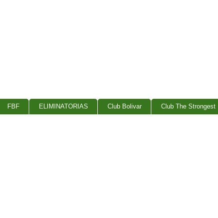
FBF
ELIMINATORIAS
Club Bolivar
Club The Strongest