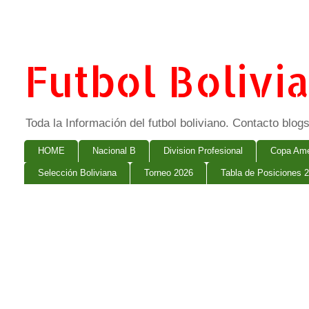
Futbol Bolivi
Toda la Información del futbol boliviano. Contacto bl
HOME
Nacional B
Division Profesional
Copa Ame
Selección Boliviana
Torneo 2026
Tabla de Posiciones 