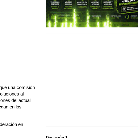
 que una comisión
soluciones al
iones del actual
egan en los
ederación en
Donación 1