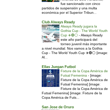
fue sancionado con cinco
partidos de suspensión y una multa
económica por el Superior Tribun...
Club Always Ready
Always Ready jugara la
Gothia Cup - The World Youth
Cup ✈️🔴⚪️
-
Always Ready
este año participará del
torneo juvenil más importante
a nivel mundial. Nos vamos a la Gothia
Cup - The World Youth Cup ✈️🔴⚪️ [image:
Al...
Ellas Juegan Futbol
Fixture de la Copa América de
Futsal Femenina
-
[image:
Fixture de la Copa América de
Futsal Femenina] [image:
Fixture de la Copa América de
Futsal Femenina] [image: Fixture de la
Copa América de Futs...
San Jose de Oruro