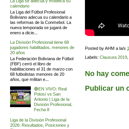
La Liga se adecua y modifica su
calendario
La Liga del Fútbol Profesional
Boliviano adecua su calendario a
las reformas de la Conmebol. La
nueva temporada se jugará de
enero a dicie...
La División Profesional tiene 68
jugadores habilitados, menores de
Posted by
AHM
a la/s
1
20 años
Labels:
Clausura 2019
La Federación Boliviana de Fútbol
(FBF) cerró el libro de
habilitaciones el 31 de marzo con
No hay comen
68 futbolistas menores de 20
años, que militan e...
Publicar un 
🔴EN VIVO: Real
Potosí vs San
Antonio | Liga de la
División Profesional,
Fecha 8
Liga de la División Profesional
2026: Resultados, Posiciones y