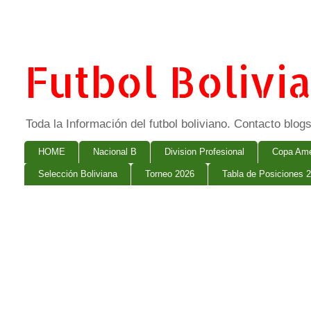
Futbol Bolivi
Toda la Información del futbol boliviano. Contacto bl
HOME
Nacional B
Division Profesional
Copa Ame
Selección Boliviana
Torneo 2026
Tabla de Posiciones 