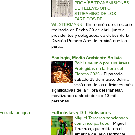
PROHÍBE TRANSMISIONES
DE TELEVISIÓN O
STREAMING DE LOS
PARTIDOS DE
WILSTERMANN
-
En reunión de directorio
realizado en Fecha 20 de abril, junto a
presidentes y delegados, de clubes de la
División Primera A se determinó que los
parti...
Ecologia, Medio Ambiente Bolivia
Bolivia se unió por sus Áreas
Protegidas en la Hora del
Planeta 2026
-
El pasado
sábado 28 de marzo, Bolivia
vivió una de las ediciones más
significativas de la *Hora del Planeta*,
movilizando a alrededor de 40 mil
personas...
Entrada antigua
Futbolistas y D.T. Bolivianos
Miguel Terceros sancionado
con cinco partidos
-
Miguel
Terceros, que milita en el
América de Belo Horizonte,