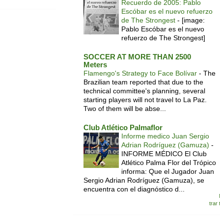
Recuerdo de 2005: Pablo
Escóbar es el nuevo refuerzo
de The Strongest
-
[image:
Pablo Escóbar es el nuevo
refuerzo de The Strongest]
SOCCER AT MORE THAN 2500
Meters
Flamengo's Strategy to Face Bolívar
-
The
Brazilian team reported that due to the
technical committee's planning, several
starting players will not travel to La Paz.
Two of them will be abse...
Club Atlético Palmaflor
Informe medico Juan Sergio
Adrian Rodríguez (Gamuza)
-
INFORME MÉDICO El Club
Atlético Palma Flor del Trópico
informa: Que el Jugador Juan
Sergio Adrian Rodríguez (Gamuza), se
encuentra con el diagnóstico d...
trar