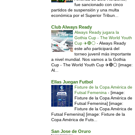
fue sancionado con cinco
partidos de suspensión y una multa
económica por el Superior Tribun...
Club Always Ready
Always Ready jugara la
Gothia Cup - The World Youth
Cup ✈️🔴⚪️
-
Always Ready
este año participará del
torneo juvenil más importante
a nivel mundial. Nos vamos a la Gothia
Cup - The World Youth Cup ✈️🔴⚪️ [image:
Al...
Ellas Juegan Futbol
Fixture de la Copa América de
Futsal Femenina
-
[image:
Fixture de la Copa América de
Futsal Femenina] [image:
Fixture de la Copa América de
Futsal Femenina] [image: Fixture de la
Copa América de Futs...
San Jose de Oruro