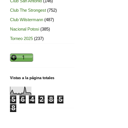
Club San Antonio
(146)
Club The Strongest
(752)
Club Wilstermann
(487)
Nacional Potosi
(385)
Torneo 2025
(237)
Vistas a la página totales
5
6
4
2
8
5
8