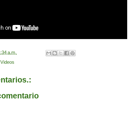
:34 a.m.
,
Videos
tarios.:
comentario