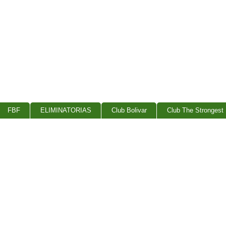
FBF
ELIMINATORIAS
Club Bolivar
Club The Strongest