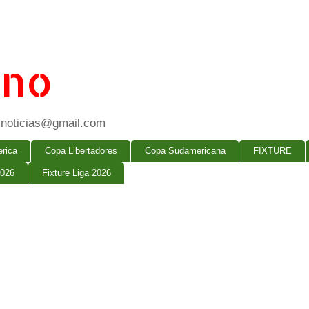
ano
ogsnoticias@gmail.com
rica
Copa Libertadores
Copa Sudamericana
FIXTURE
2026
Fixture Liga 2026