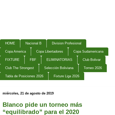
HOME
Nacional B
Division Profesional
Copa America
Copa Libertadores
Copa Sudamericana
FIXTURE
FBF
ELIMINATORIAS
Club Bolivar
Club The Strongest
Selección Boliviana
Torneo 2026
Tabla de Posiciones 2026
Fixture Liga 2026
miércoles, 21 de agosto de 2019
Blanco pide un torneo más
“equilibrado” para el 2020