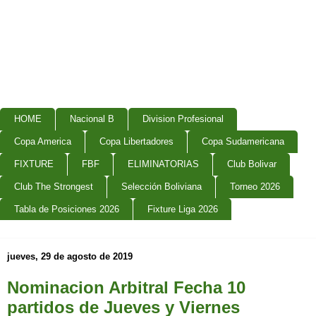
HOME
Nacional B
Division Profesional
Copa America
Copa Libertadores
Copa Sudamericana
FIXTURE
FBF
ELIMINATORIAS
Club Bolivar
Club The Strongest
Selección Boliviana
Torneo 2026
Tabla de Posiciones 2026
Fixture Liga 2026
jueves, 29 de agosto de 2019
Nominacion Arbitral Fecha 10
partidos de Jueves y Viernes