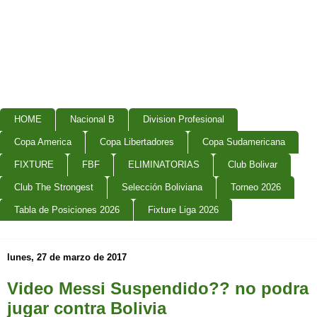
HOME
Nacional B
Division Profesional
Copa America
Copa Libertadores
Copa Sudamericana
FIXTURE
FBF
ELIMINATORIAS
Club Bolivar
Club The Strongest
Selección Boliviana
Torneo 2026
Tabla de Posiciones 2026
Fixture Liga 2026
lunes, 27 de marzo de 2017
Video Messi Suspendido?? no podra
jugar contra Bolivia