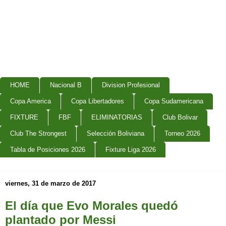
HOME
Nacional B
Division Profesional
Copa America
Copa Libertadores
Copa Sudamericana
FIXTURE
FBF
ELIMINATORIAS
Club Bolivar
Club The Strongest
Selección Boliviana
Torneo 2026
Tabla de Posiciones 2026
Fixture Liga 2026
viernes, 31 de marzo de 2017
El día que Evo Morales quedó
plantado por Messi