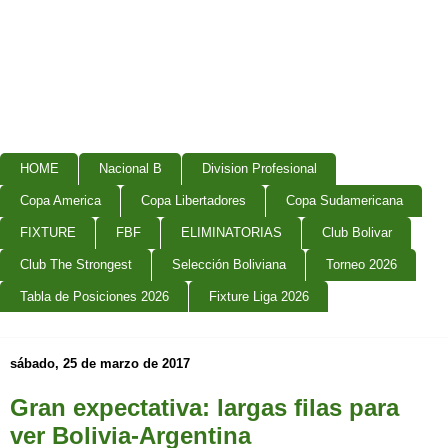
HOME
Nacional B
Division Profesional
Copa America
Copa Libertadores
Copa Sudamericana
FIXTURE
FBF
ELIMINATORIAS
Club Bolivar
Club The Strongest
Selección Boliviana
Torneo 2026
Tabla de Posiciones 2026
Fixture Liga 2026
sábado, 25 de marzo de 2017
Gran expectativa: largas filas para
ver Bolivia-Argentina