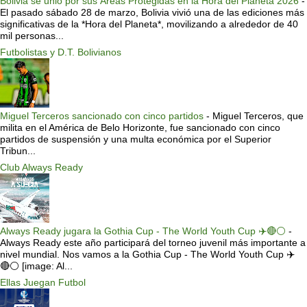
Bolivia se unió por sus Áreas Protegidas en la Hora del Planeta 2026
-
El pasado sábado 28 de marzo, Bolivia vivió una de las ediciones más
significativas de la *Hora del Planeta*, movilizando a alrededor de 40
mil personas...
Futbolistas y D.T. Bolivianos
Miguel Terceros sancionado con cinco partidos
-
Miguel Terceros, que
milita en el América de Belo Horizonte, fue sancionado con cinco
partidos de suspensión y una multa económica por el Superior
Tribun...
Club Always Ready
Always Ready jugara la Gothia Cup - The World Youth Cup ✈️🔴⚪️
-
Always Ready este año participará del torneo juvenil más importante a
nivel mundial. Nos vamos a la Gothia Cup - The World Youth Cup ✈️
🔴⚪️ [image: Al...
Ellas Juegan Futbol