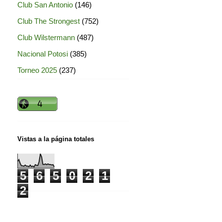
Club San Antonio
(146)
Club The Strongest
(752)
Club Wilstermann
(487)
Nacional Potosi
(385)
Torneo 2025
(237)
Vistas a la página totales
5
6
5
0
2
1
2