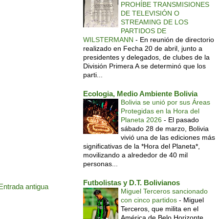
PROHÍBE TRANSMISIONES
DE TELEVISIÓN O
STREAMING DE LOS
PARTIDOS DE
WILSTERMANN
-
En reunión de directorio
realizado en Fecha 20 de abril, junto a
presidentes y delegados, de clubes de la
División Primera A se determinó que los
parti...
Ecologia, Medio Ambiente Bolivia
Bolivia se unió por sus Áreas
Protegidas en la Hora del
Planeta 2026
-
El pasado
sábado 28 de marzo, Bolivia
vivió una de las ediciones más
significativas de la *Hora del Planeta*,
movilizando a alrededor de 40 mil
personas...
Futbolistas y D.T. Bolivianos
Entrada antigua
Miguel Terceros sancionado
con cinco partidos
-
Miguel
Terceros, que milita en el
América de Belo Horizonte,