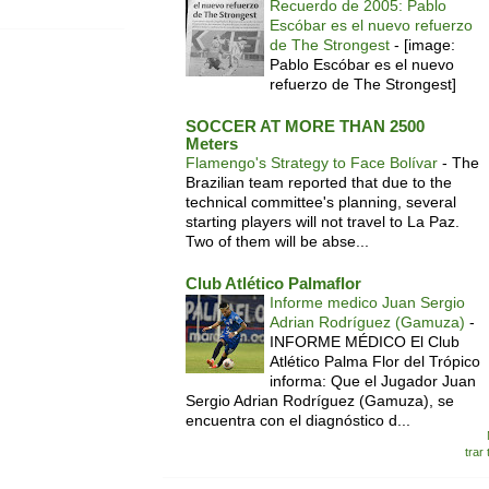
Recuerdo de 2005: Pablo
Escóbar es el nuevo refuerzo
de The Strongest
-
[image:
Pablo Escóbar es el nuevo
refuerzo de The Strongest]
SOCCER AT MORE THAN 2500
Meters
Flamengo's Strategy to Face Bolívar
-
The
Brazilian team reported that due to the
technical committee's planning, several
starting players will not travel to La Paz.
Two of them will be abse...
Club Atlético Palmaflor
Informe medico Juan Sergio
Adrian Rodríguez (Gamuza)
-
INFORME MÉDICO El Club
Atlético Palma Flor del Trópico
informa: Que el Jugador Juan
Sergio Adrian Rodríguez (Gamuza), se
encuentra con el diagnóstico d...
trar