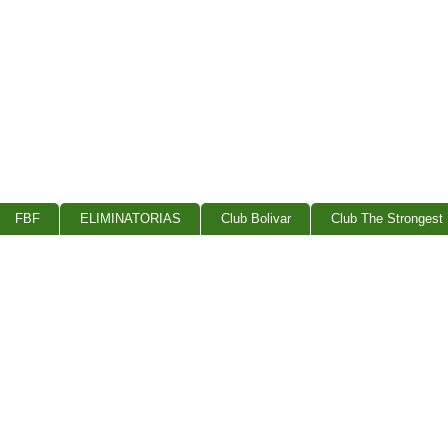
FBF
ELIMINATORIAS
Club Bolivar
Club The Strongest