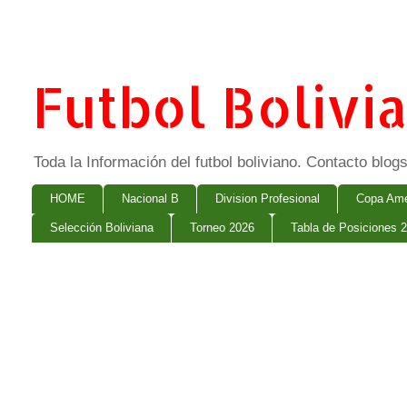
Futbol Bolivi
Toda la Información del futbol boliviano. Contacto bl
HOME
Nacional B
Division Profesional
Copa Ame
Selección Boliviana
Torneo 2026
Tabla de Posiciones 