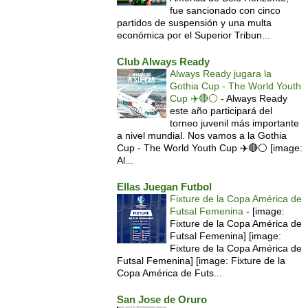
fue sancionado con cinco
partidos de suspensión y una multa
económica por el Superior Tribun...
Club Always Ready
Always Ready jugara la
Gothia Cup - The World Youth
Cup ✈️🔴⚪️
-
Always Ready
este año participará del
torneo juvenil más importante
a nivel mundial. Nos vamos a la Gothia
Cup - The World Youth Cup ✈️🔴⚪️ [image:
Al...
Ellas Juegan Futbol
Fixture de la Copa América de
Futsal Femenina
-
[image:
Fixture de la Copa América de
Futsal Femenina] [image:
Fixture de la Copa América de
Futsal Femenina] [image: Fixture de la
Copa América de Futs...
San Jose de Oruro