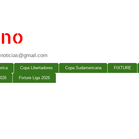
ano
ogsnoticias@gmail.com
rica
Copa Libertadores
Copa Sudamericana
FIXTURE
2026
Fixture Liga 2026