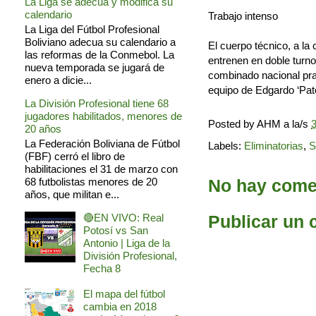
La Liga se adecua y modifica su
calendario
Trabajo intenso
La Liga del Fútbol Profesional
Boliviano adecua su calendario a
El cuerpo técnico, a la
las reformas de la Conmebol. La
entrenen en doble turn
nueva temporada se jugará de
combinado nacional prac
enero a dicie...
equipo de Edgardo ‘Pat
La División Profesional tiene 68
jugadores habilitados, menores de
Posted by
AHM
a la/s
3
20 años
La Federación Boliviana de Fútbol
Labels:
Eliminatorias
,
S
(FBF) cerró el libro de
habilitaciones el 31 de marzo con
No hay comen
68 futbolistas menores de 20
años, que militan e...
Publicar un 
🔴EN VIVO: Real
Potosí vs San
Antonio | Liga de la
División Profesional,
Fecha 8
El mapa del fútbol
cambia en 2018