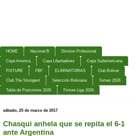
HOME
Nacional B
Division Profesional
Copa America
Copa Libertadores
Copa Sudamericana
FIXTURE
FBF
ELIMINATORIAS
Club Bolivar
Club The Strongest
Selección Boliviana
Torneo 2026
Tabla de Posiciones 2026
Fixture Liga 2026
sábado, 25 de marzo de 2017
Chasqui anhela que se repita el 6-1
ante Argentina