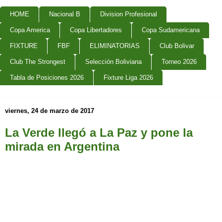
HOME
Nacional B
Division Profesional
Copa America
Copa Libertadores
Copa Sudamericana
FIXTURE
FBF
ELIMINATORIAS
Club Bolivar
Club The Strongest
Selección Boliviana
Torneo 2026
Tabla de Posiciones 2026
Fixture Liga 2026
viernes, 24 de marzo de 2017
La Verde llegó a La Paz y pone la
mirada en Argentina