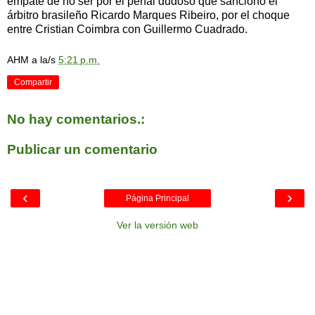
empate de no ser por el penal dudoso que sancionó el
árbitro brasileño Ricardo Marques Ribeiro, por el choque
entre Cristian Coimbra con Guillermo Cuadrado.
AHM
a la/s
5:21 p.m.
Compartir
No hay comentarios.:
Publicar un comentario
‹
›
Página Principal
Ver la versión web