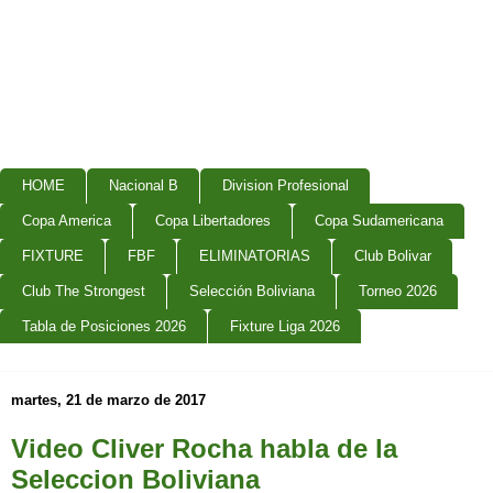
HOME
Nacional B
Division Profesional
Copa America
Copa Libertadores
Copa Sudamericana
FIXTURE
FBF
ELIMINATORIAS
Club Bolivar
Club The Strongest
Selección Boliviana
Torneo 2026
Tabla de Posiciones 2026
Fixture Liga 2026
martes, 21 de marzo de 2017
Video Cliver Rocha habla de la
Seleccion Boliviana