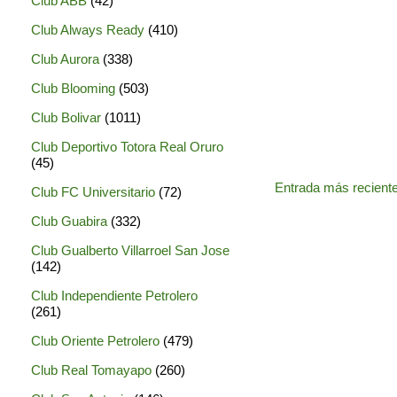
Club ABB
(42)
Club Always Ready
(410)
Club Aurora
(338)
Club Blooming
(503)
Club Bolivar
(1011)
Club Deportivo Totora Real Oruro
(45)
Entrada más recient
Club FC Universitario
(72)
Club Guabira
(332)
Club Gualberto Villarroel San Jose
(142)
Club Independiente Petrolero
(261)
Club Oriente Petrolero
(479)
Club Real Tomayapo
(260)