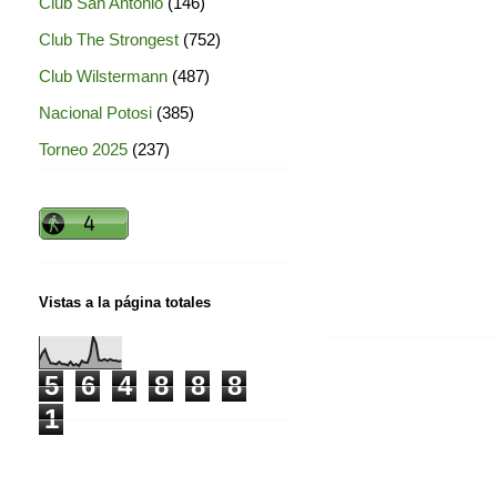
Club San Antonio
(146)
Club The Strongest
(752)
Club Wilstermann
(487)
Nacional Potosi
(385)
Torneo 2025
(237)
Vistas a la página totales
5
6
4
8
8
8
1