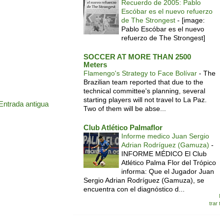
Recuerdo de 2005: Pablo
Escóbar es el nuevo refuerzo
de The Strongest
-
[image:
Pablo Escóbar es el nuevo
refuerzo de The Strongest]
SOCCER AT MORE THAN 2500
Meters
Flamengo's Strategy to Face Bolívar
-
The
Brazilian team reported that due to the
technical committee's planning, several
starting players will not travel to La Paz.
Entrada antigua
Two of them will be abse...
Club Atlético Palmaflor
Informe medico Juan Sergio
Adrian Rodríguez (Gamuza)
-
INFORME MÉDICO El Club
Atlético Palma Flor del Trópico
informa: Que el Jugador Juan
Sergio Adrian Rodríguez (Gamuza), se
encuentra con el diagnóstico d...
trar