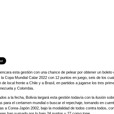
ncara esta gestión con una chance de pelear por obtener un boleto di
 la Copa Mundial Catar 2022 con 12 puntos en juego, seis de los cua
 de local frente a Chile y a Brasil, en partidos a jugarse los tres pr
enezuela y Colombia.
s a la fecha, Bolivia largará esta gestión todavía con la ilusión sob
as para el certamen mundial o buscar el repechaje, tomando en cuen
tas a Corea-Japón 2002, bajo la modalidad de todos contra todos, co
gares han sumado por lo bajo 24 puntos y 27 como tope.