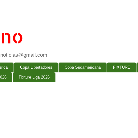
ano
ogsnoticias@gmail.com
rica
Copa Libertadores
Copa Sudamericana
FIXTURE
2026
Fixture Liga 2026