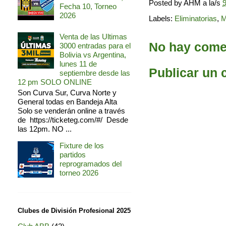
Posted by
AHM
a la/s
9
Fecha 10, Torneo
2026
Labels:
Eliminatorias
,
M
Venta de las Ultimas
No hay comen
3000 entradas para el
Bolivia vs Argentina,
lunes 11 de
Publicar un 
septiembre desde las
12 pm SOLO ONLINE
Son Curva Sur, Curva Norte y
General todas en Bandeja Alta
Solo se venderán online a través
de https://ticketeg.com/#/ Desde
las 12pm. NO ...
Fixture de los
partidos
reprogramados del
torneo 2026
Clubes de División Profesional 2025