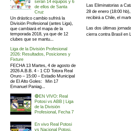
serán 14 equipos y 6
Las Eliminatorias a Cat
de ellos de Santa
28 de enero (18:00 hb),
Cruz
recibirá a Chile, el mar
Un drástico cambio sufrirá la
División Profesional (antes Liga),
Las dos últimas jornada
que cambiará el mapa de la
temporada 2018, ya que de 12
cierra contra Brasil en
clubes que se mantu...
Liga de la División Profesional
2026: Resultados, Posiciones y
Fixture
FECHA 13 Martes, 4 de agosto de
2026 A.B.B. 4 - 1 CD Totora Real
Oruro – 15:00 – Estadio Municipal
de El Alto Goles: Min 17
Emanuel Paniag...
🔴EN VIVO: Real
Potosi vs ABB | Liga
de la División
Profesional, Fecha 7
En vivo Real Potosi
vs Nacional Potosi,