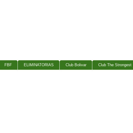
FBF
ELIMINATORIAS
Club Bolivar
Club The Strongest