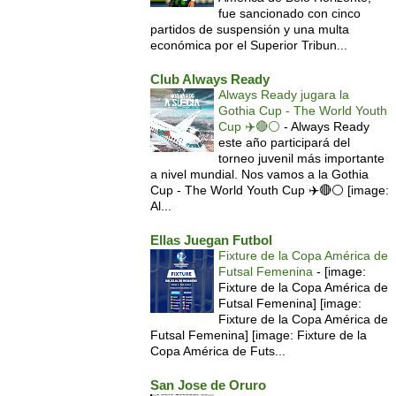
fue sancionado con cinco
partidos de suspensión y una multa
económica por el Superior Tribun...
Club Always Ready
Always Ready jugara la
Gothia Cup - The World Youth
Cup ✈️🔴⚪️
-
Always Ready
este año participará del
torneo juvenil más importante
a nivel mundial. Nos vamos a la Gothia
Cup - The World Youth Cup ✈️🔴⚪️ [image:
Al...
Ellas Juegan Futbol
Fixture de la Copa América de
Futsal Femenina
-
[image:
Fixture de la Copa América de
Futsal Femenina] [image:
Fixture de la Copa América de
Futsal Femenina] [image: Fixture de la
Copa América de Futs...
San Jose de Oruro