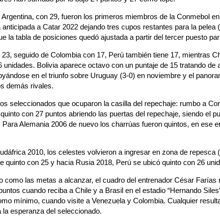
y Argentina, con 29, fueron los primeros miembros de la Conmebol en 
 anticipada a Catar 2022 dejando tres cupos restantes para la pelea 
ue la tabla de posiciones quedó ajustada a partir del tercer puesto par
 23, seguido de Colombia con 17, Perú también tiene 17, mientras C
 unidades. Bolivia aparece octavo con un puntaje de 15 tratando de a
oyándose en el triunfo sobre Uruguay (3-0) en noviembre y el panora
os demás rivales.
 los seleccionados que ocuparon la casilla del repechaje: rumbo a C
uinto con 27 puntos abriendo las puertas del repechaje, siendo el p
a. Para Alemania 2006 de nuevo los charrúas fueron quintos, en ese 
Sudáfrica 2010, los celestes volvieron a ingresar en zona de repesca 
e quinto con 25 y hacia Rusia 2018, Perú se ubicó quinto con 26 uni
como las metas a alcanzar, el cuadro del entrenador César Farías 
 puntos cuando reciba a Chile y a Brasil en el estadio “Hernando Siles
como mínimo, cuando visite a Venezuela y Colombia. Cualquier result
da la esperanza del seleccionado.