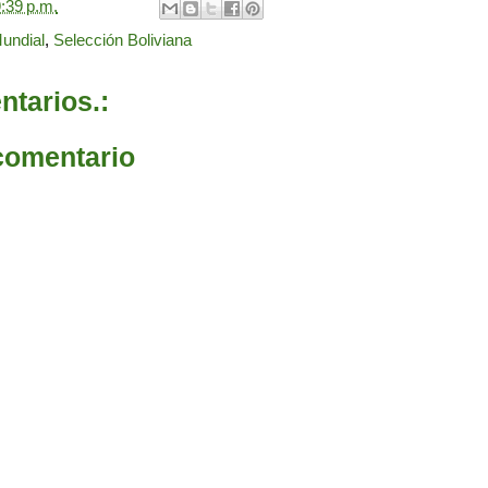
:39 p.m.
undial
,
Selección Boliviana
tarios.:
comentario