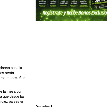
recto o ir a la
les serán
imeros meses. Sus
re la mesa por
ta que desde las
n diez países en
Donación 1