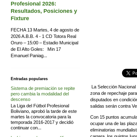
Profesional 2026:
Resultados, Posiciones y
Fixture
FECHA 13 Martes, 4 de agosto de
2026 A.B.B. 4 - 1 CD Totora Real
Oruro – 15:00 – Estadio Municipal
de El Alto Goles: Min 17
Emanuel Paniag...
Entradas populares
La Selección Nacional e
Sistema de premiación se repite
zona de repechaje para
pero cambia la modalidad del
descenso
disputados en condición
La Liga del Fútbol Profesional
salidas serán contra V
Boliviano, aprobó la tarde de este
martes la convocatoria para la
Con 15 puntos acumulado
temporada 2016-2017 y decidió
ocupar una de las plaz
continuar con...
eliminatorias mundialis
carrera, los quintos lu