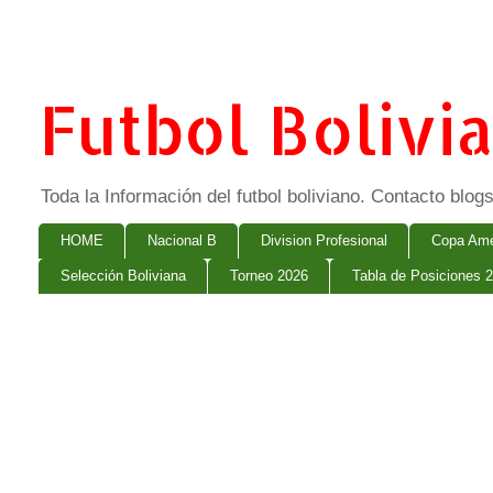
Futbol Bolivi
Toda la Información del futbol boliviano. Contacto bl
HOME
Nacional B
Division Profesional
Copa Ame
Selección Boliviana
Torneo 2026
Tabla de Posiciones 