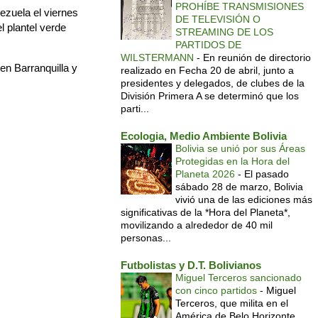
PROHÍBE TRANSMISIONES
nezuela el viernes
DE TELEVISIÓN O
l plantel verde
STREAMING DE LOS
PARTIDOS DE
WILSTERMANN
-
En reunión de directorio
en Barranquilla y
realizado en Fecha 20 de abril, junto a
presidentes y delegados, de clubes de la
División Primera A se determinó que los
parti...
Ecologia, Medio Ambiente Bolivia
Bolivia se unió por sus Áreas
Protegidas en la Hora del
Planeta 2026
-
El pasado
sábado 28 de marzo, Bolivia
vivió una de las ediciones más
significativas de la *Hora del Planeta*,
movilizando a alrededor de 40 mil
personas...
Futbolistas y D.T. Bolivianos
Miguel Terceros sancionado
con cinco partidos
-
Miguel
Terceros, que milita en el
América de Belo Horizonte,