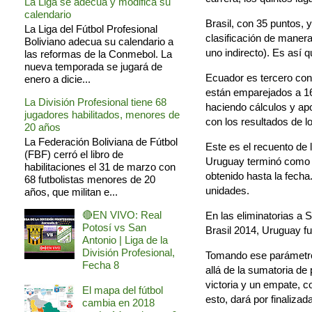
La Liga se adecua y modifica su
calendario
Brasil, con 35 puntos, 
La Liga del Fútbol Profesional
clasificación de manera
Boliviano adecua su calendario a
uno indirecto). Es así q
las reformas de la Conmebol. La
nueva temporada se jugará de
Ecuador es tercero con
enero a dicie...
están emparejados a 16
La División Profesional tiene 68
haciendo cálculos y ap
jugadores habilitados, menores de
con los resultados de l
20 años
La Federación Boliviana de Fútbol
Este es el recuento de
(FBF) cerró el libro de
Uruguay terminó como q
habilitaciones el 31 de marzo con
obtenido hasta la fech
68 futbolistas menores de 20
unidades.
años, que militan e...
🔴EN VIVO: Real
En las eliminatorias a 
Potosí vs San
Brasil 2014, Uruguay fu
Antonio | Liga de la
División Profesional,
Tomando ese parámetro 
Fecha 8
allá de la sumatoria de
victoria y un empate, 
El mapa del fútbol
esto, dará por finaliza
cambia en 2018