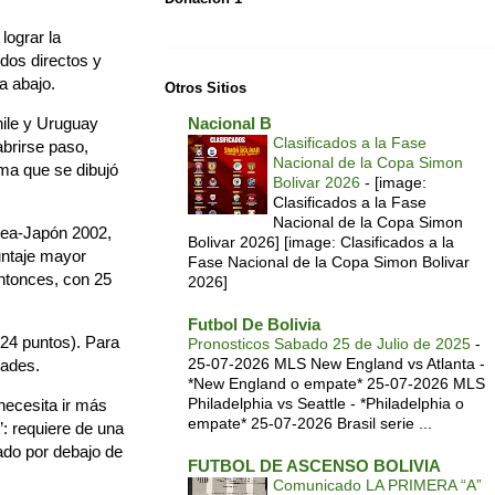
lograr la
(dos directos y
a abajo.
Otros Sitios
hile y Uruguay
Nacional B
Clasificados a la Fase
brirse paso,
Nacional de la Copa Simon
ma que se dibujó
Bolivar 2026
-
[image:
Clasificados a la Fase
Nacional de la Copa Simon
orea-Japón 2002,
Bolivar 2026] [image: Clasificados a la
untaje mayor
Fase Nacional de la Copa Simon Bolivar
entonces, con 25
2026]
Futbol De Bolivia
(24 puntos). Para
Pronosticos Sabado 25 de Julio de 2025
-
25-07-2026 MLS New England vs Atlanta -
dades.
*New England o empate* 25-07-2026 MLS
Philadelphia vs Seattle - *Philadelphia o
necesita ir más
empate* 25-07-2026 Brasil serie ...
”: requiere de una
ado por debajo de
FUTBOL DE ASCENSO BOLIVIA
Comunicado LA PRIMERA “A”