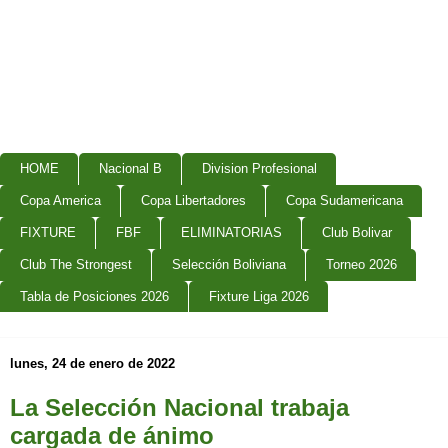
HOME
Nacional B
Division Profesional
Copa America
Copa Libertadores
Copa Sudamericana
FIXTURE
FBF
ELIMINATORIAS
Club Bolivar
Club The Strongest
Selección Boliviana
Torneo 2026
Tabla de Posiciones 2026
Fixture Liga 2026
lunes, 24 de enero de 2022
La Selección Nacional trabaja
cargada de ánimo