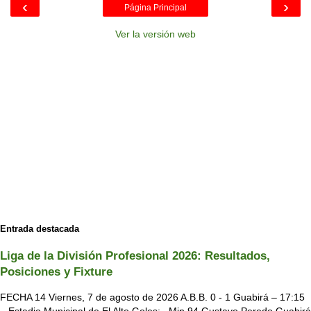
‹
›
Página Principal
Ver la versión web
Entrada destacada
Liga de la División Profesional 2026: Resultados,
Posiciones y Fixture
FECHA 14 Viernes, 7 de agosto de 2026 A.B.B. 0 - 1 Guabirá – 17:15
– Estadio Municipal de El Alto Goles: Min 94 Gustavo Peredo Guabirá