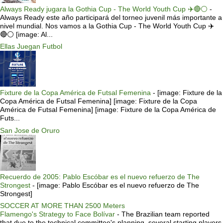
Always Ready jugara la Gothia Cup - The World Youth Cup ✈️🔴⚪️
-
Always Ready este año participará del torneo juvenil más importante a
nivel mundial. Nos vamos a la Gothia Cup - The World Youth Cup ✈️
🔴⚪️ [image: Al...
Ellas Juegan Futbol
Fixture de la Copa América de Futsal Femenina
-
[image: Fixture de la
Copa América de Futsal Femenina] [image: Fixture de la Copa
América de Futsal Femenina] [image: Fixture de la Copa América de
Futs...
San Jose de Oruro
Recuerdo de 2005: Pablo Escóbar es el nuevo refuerzo de The
Strongest
-
[image: Pablo Escóbar es el nuevo refuerzo de The
Strongest]
SOCCER AT MORE THAN 2500 Meters
Flamengo's Strategy to Face Bolívar
-
The Brazilian team reported
that due to the technical committee's planning, several starting players