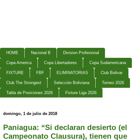
HOME
Nacional B
Division Profesional
Copa America
Copa Libertadores
Copa Sudamericana
FIXTURE
FBF
ELIMINATORIAS
Club Bolivar
Club The Strongest
Selección Boliviana
Torneo 2026
Tabla de Posiciones 2026
Fixture Liga 2026
domingo, 1 de julio de 2018
Paniagua: “Si declaran desierto (el
Campeonato Clausura), tienen que