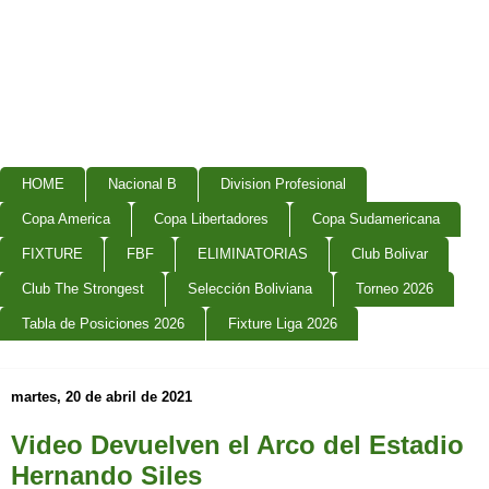
HOME
Nacional B
Division Profesional
Copa America
Copa Libertadores
Copa Sudamericana
FIXTURE
FBF
ELIMINATORIAS
Club Bolivar
Club The Strongest
Selección Boliviana
Torneo 2026
Tabla de Posiciones 2026
Fixture Liga 2026
martes, 20 de abril de 2021
Video Devuelven el Arco del Estadio
Hernando Siles