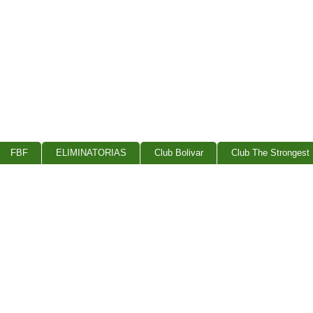
FBF
ELIMINATORIAS
Club Bolivar
Club The Strongest