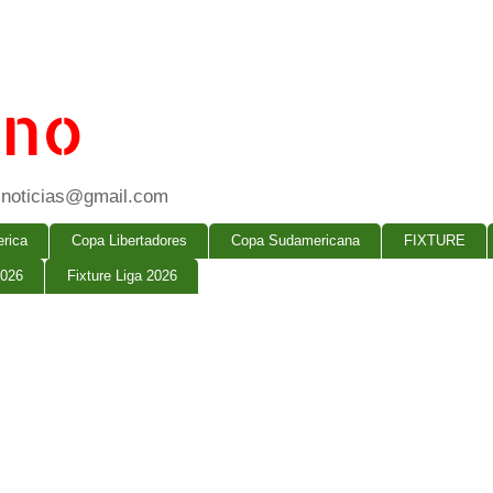
ano
ogsnoticias@gmail.com
rica
Copa Libertadores
Copa Sudamericana
FIXTURE
2026
Fixture Liga 2026