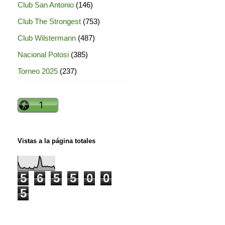
Club San Antonio
(146)
Club The Strongest
(753)
Club Wilstermann
(487)
Nacional Potosi
(385)
Torneo 2025
(237)
Vistas a la página totales
5
6
5
5
0
0
5