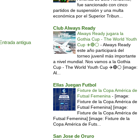
fue sancionado con cinco
partidos de suspensión y una multa
económica por el Superior Tribun...
Club Always Ready
Always Ready jugara la
Gothia Cup - The World Youth
Entrada antigua
Cup ✈️🔴⚪️
-
Always Ready
este año participará del
torneo juvenil más importante
a nivel mundial. Nos vamos a la Gothia
Cup - The World Youth Cup ✈️🔴⚪️ [image:
Al...
Ellas Juegan Futbol
Fixture de la Copa América de
Futsal Femenina
-
[image:
Fixture de la Copa América de
Futsal Femenina] [image:
Fixture de la Copa América de
Futsal Femenina] [image: Fixture de la
Copa América de Futs...
San Jose de Oruro