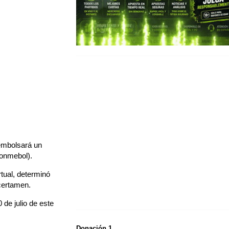
 embolsará un
Conmebol).
tual, determinó
 certamen.
 de julio de este
Donación 1