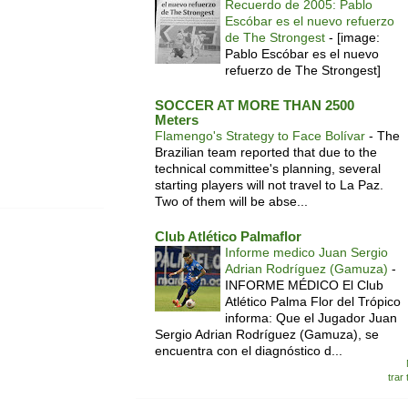
Recuerdo de 2005: Pablo
Escóbar es el nuevo refuerzo
de The Strongest
-
[image:
Pablo Escóbar es el nuevo
refuerzo de The Strongest]
SOCCER AT MORE THAN 2500
Meters
Flamengo's Strategy to Face Bolívar
-
The
Brazilian team reported that due to the
technical committee's planning, several
starting players will not travel to La Paz.
Two of them will be abse...
Club Atlético Palmaflor
Informe medico Juan Sergio
Adrian Rodríguez (Gamuza)
-
INFORME MÉDICO El Club
Atlético Palma Flor del Trópico
informa: Que el Jugador Juan
Sergio Adrian Rodríguez (Gamuza), se
encuentra con el diagnóstico d...
trar