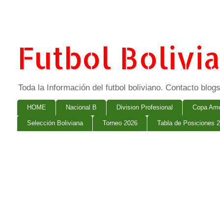
Futbol Bolivi
Toda la Información del futbol boliviano. Contacto bl
HOME
Nacional B
Division Profesional
Copa Ame
Selección Boliviana
Torneo 2026
Tabla de Posiciones 