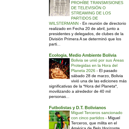
PROHÍBE TRANSMISIONES
DE TELEVISIÓN O
STREAMING DE LOS
PARTIDOS DE
WILSTERMANN
-
En reunión de directorio
realizado en Fecha 20 de abril, junto a
presidentes y delegados, de clubes de la
División Primera A se determinó que los
parti...
Ecologia, Medio Ambiente Bolivia
Bolivia se unió por sus Áreas
Protegidas en la Hora del
Planeta 2026
-
El pasado
sábado 28 de marzo, Bolivia
vivió una de las ediciones más
significativas de la *Hora del Planeta*,
movilizando a alrededor de 40 mil
personas...
Futbolistas y D.T. Bolivianos
Miguel Terceros sancionado
con cinco partidos
-
Miguel
Terceros, que milita en el
América de Belo Horizonte,