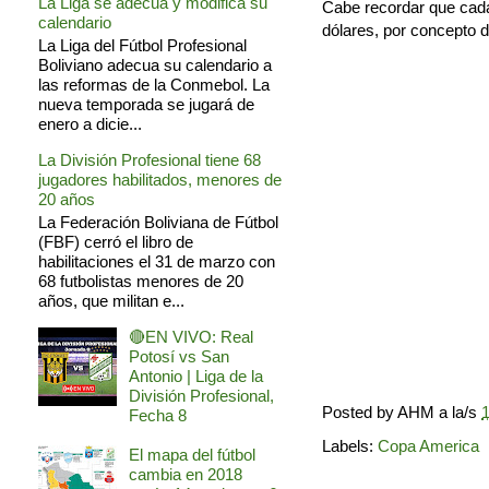
La Liga se adecua y modifica su
Cabe recordar que cada 
calendario
dólares, por concepto d
La Liga del Fútbol Profesional
Boliviano adecua su calendario a
las reformas de la Conmebol. La
nueva temporada se jugará de
enero a dicie...
La División Profesional tiene 68
jugadores habilitados, menores de
20 años
La Federación Boliviana de Fútbol
(FBF) cerró el libro de
habilitaciones el 31 de marzo con
68 futbolistas menores de 20
años, que militan e...
🔴EN VIVO: Real
Potosí vs San
Antonio | Liga de la
División Profesional,
Posted by
AHM
a la/s
1
Fecha 8
Labels:
Copa America
El mapa del fútbol
cambia en 2018