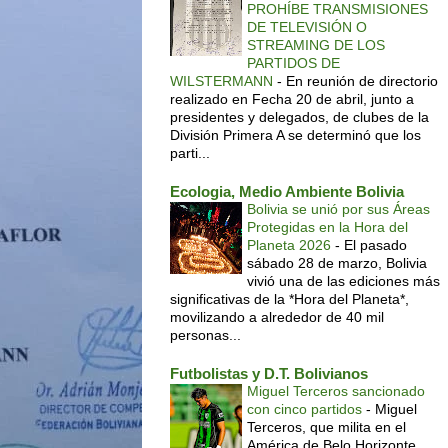
PROHÍBE TRANSMISIONES
DE TELEVISIÓN O
STREAMING DE LOS
PARTIDOS DE
WILSTERMANN
-
En reunión de directorio
realizado en Fecha 20 de abril, junto a
presidentes y delegados, de clubes de la
División Primera A se determinó que los
parti...
Ecologia, Medio Ambiente Bolivia
Bolivia se unió por sus Áreas
Protegidas en la Hora del
Planeta 2026
-
El pasado
sábado 28 de marzo, Bolivia
vivió una de las ediciones más
significativas de la *Hora del Planeta*,
movilizando a alrededor de 40 mil
personas...
Futbolistas y D.T. Bolivianos
Miguel Terceros sancionado
con cinco partidos
-
Miguel
Terceros, que milita en el
América de Belo Horizonte,