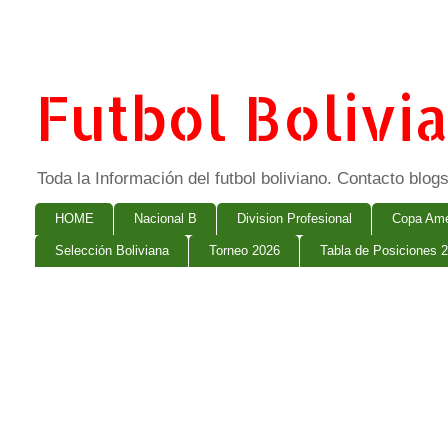
Futbol Bolivi
Toda la Información del futbol boliviano. Contacto bl
HOME
Nacional B
Division Profesional
Copa Ame
Selección Boliviana
Torneo 2026
Tabla de Posiciones 