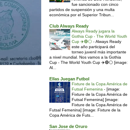
fue sancionado con cinco
partidos de suspensión y una multa
económica por el Superior Tribun...
Club Always Ready
Always Ready jugara la
Gothia Cup - The World Youth
Cup ✈️🔴⚪️
-
Always Ready
este año participará del
torneo juvenil más importante
a nivel mundial. Nos vamos a la Gothia
Cup - The World Youth Cup ✈️🔴⚪️ [image:
Al...
Ellas Juegan Futbol
Fixture de la Copa América de
Futsal Femenina
-
[image:
Fixture de la Copa América de
Futsal Femenina] [image:
Fixture de la Copa América de
Futsal Femenina] [image: Fixture de la
Copa América de Futs...
San Jose de Oruro