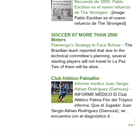
Recuerdo de 2005: Pablo
Escóbar es el nuevo refuerzo
de The Strongest
-
[image:
Pablo Escóbar es el nuevo
refuerzo de The Strongest]
SOCCER AT MORE THAN 2500
Meters
Flamengo's Strategy to Face Bolívar
-
The
Brazilian team reported that due to the
technical committee's planning, several
starting players will not travel to La Paz.
Two of them will be abse...
Club Atlético Palmaflor
Informe medico Juan Sergio
Adrian Rodríguez (Gamuza)
-
INFORME MÉDICO El Club
Atlético Palma Flor del Trópico
informa: Que el Jugador Juan
Sergio Adrian Rodríguez (Gamuza), se
encuentra con el diagnóstico d...
trar