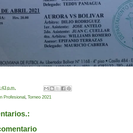
:43 p.m.
on Profesional
,
Torneo 2021
tarios.:
comentario