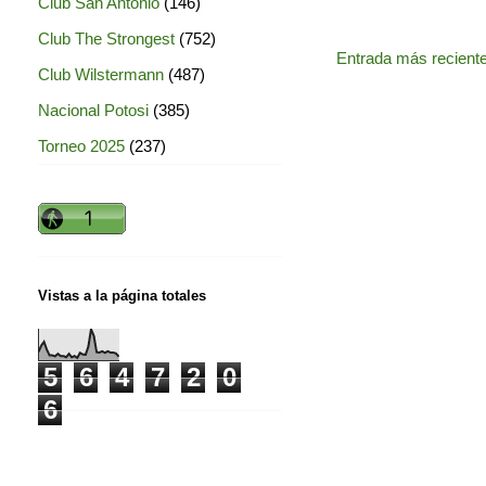
Club San Antonio
(146)
Club The Strongest
(752)
Entrada más recient
Club Wilstermann
(487)
Nacional Potosi
(385)
Torneo 2025
(237)
Vistas a la página totales
5
6
4
7
2
0
6