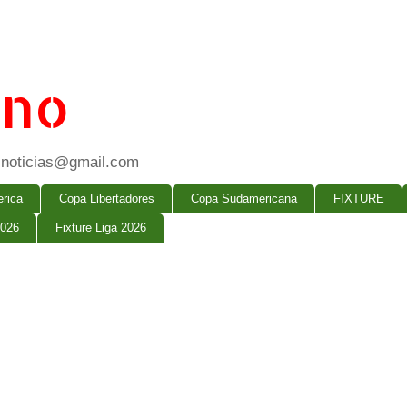
ano
ogsnoticias@gmail.com
rica
Copa Libertadores
Copa Sudamericana
FIXTURE
2026
Fixture Liga 2026