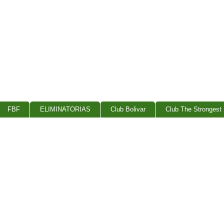
FBF
ELIMINATORIAS
Club Bolivar
Club The Strongest