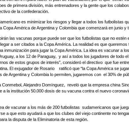
bes de primera división, más entrenadores y la gente que los colabora
rectivo de la confederación.
damericano es minimizar los riesgos y llegar a todos los futbolistas 
a Copa América de Argentina y Colombia que comenzará en junio y te
birán las vacunas porque puede ser que los futbolistas que no estén 
egar a ser citados a la Copa América. La realidad es que queremos t
a inmunización para jugar la Copa América. La idea es vacunar a lo
Uruguay, a los 12 de Paraguay, y así a todos los jugadores de todo el
ernos de estos grupos de interés”, consideró el directivo que fue entr
tina. El exjugador de Rosario ratificó que “la Copa América se jugar
nos de Argentina y Colombia lo permiten, jugaremos con el 30% de pú
 la Conmebol, Alejandro Domínguez, reveló que la empresa china Sin
a la institución 50.000 dosis de su vacuna contra el nuevo coronavi
ea de vacunar a los más de 200 futbolistas sudamericanos que jueg
rirse a que esto ayudará a que los clubes del viejo continente no teng
ra la disputa de la Eliminatoria de esta región.