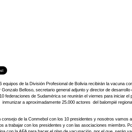
 equipos de la División Profesional de Bolivia recibirán la vacuna co
Gonzalo Belloso, secretario general adjunto y director de desarrollo
10 federaciones de Sudamérica se reunirán el viernes para iniciar el 
 inmunizar a aproximadamente 25.000 actores del balompié regional
 consejo de la Conmebol con los 10 presidentes y nosotros vamos a
s a trabajar con los presidentes y con las asociaciones miembro. Po
ina con la AFA para hacer el plan de vacunación, por el que serán v