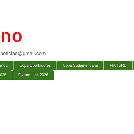
ano
ogsnoticias@gmail.com
rica
Copa Libertadores
Copa Sudamericana
FIXTURE
2026
Fixture Liga 2026