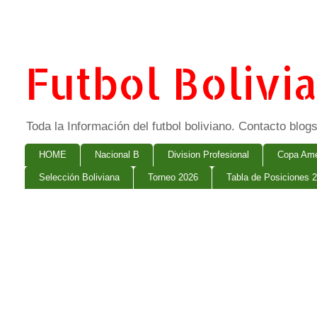
Futbol Bolivi
Toda la Información del futbol boliviano. Contacto bl
HOME
Nacional B
Division Profesional
Copa Ame
Selección Boliviana
Torneo 2026
Tabla de Posiciones 