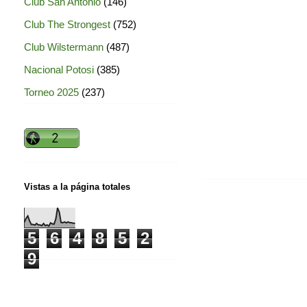
Club San Antonio
(146)
Club The Strongest
(752)
Club Wilstermann
(487)
Nacional Potosi
(385)
Torneo 2025
(237)
Vistas a la página totales
5
6
4
8
5
2
9