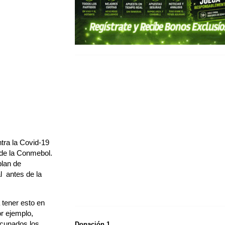
ntra la Covid-19
 de la Conmebol.
plan de
 antes de la
 tener esto en
r ejemplo,
acunados los
Donación 1