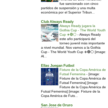
fue sancionado con cinco
partidos de suspensión y una multa
económica por el Superior Tribun...
Club Always Ready
Always Ready jugara la
Gothia Cup - The World Youth
Cup ✈️🔴⚪️
-
Always Ready
este año participará del
torneo juvenil más importante
a nivel mundial. Nos vamos a la Gothia
Cup - The World Youth Cup ✈️🔴⚪️ [image:
Al...
Ellas Juegan Futbol
Fixture de la Copa América de
Futsal Femenina
-
[image:
Fixture de la Copa América de
Futsal Femenina] [image:
Fixture de la Copa América de
Futsal Femenina] [image: Fixture de la
Copa América de Futs...
San Jose de Oruro