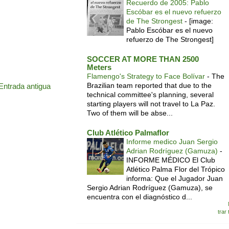
Recuerdo de 2005: Pablo
Escóbar es el nuevo refuerzo
de The Strongest
-
[image:
Pablo Escóbar es el nuevo
refuerzo de The Strongest]
SOCCER AT MORE THAN 2500
Meters
Flamengo's Strategy to Face Bolívar
-
The
Brazilian team reported that due to the
Entrada antigua
technical committee's planning, several
starting players will not travel to La Paz.
Two of them will be abse...
Club Atlético Palmaflor
Informe medico Juan Sergio
Adrian Rodríguez (Gamuza)
-
INFORME MÉDICO El Club
Atlético Palma Flor del Trópico
informa: Que el Jugador Juan
Sergio Adrian Rodríguez (Gamuza), se
encuentra con el diagnóstico d...
trar