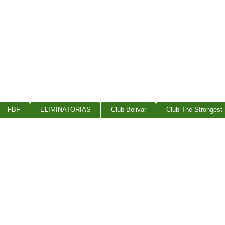
FBF
ELIMINATORIAS
Club Bolivar
Club The Strongest