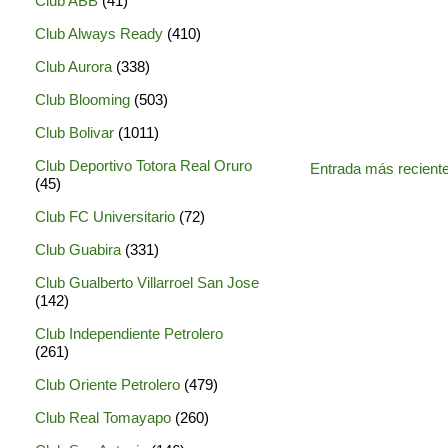
Club ABB
(41)
Club Always Ready
(410)
Club Aurora
(338)
Club Blooming
(503)
Club Bolivar
(1011)
Club Deportivo Totora Real Oruro
Entrada más recient
(45)
Club FC Universitario
(72)
Club Guabira
(331)
Club Gualberto Villarroel San Jose
(142)
Club Independiente Petrolero
(261)
Club Oriente Petrolero
(479)
Club Real Tomayapo
(260)