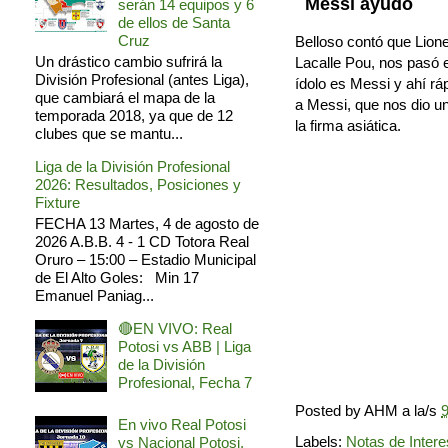
Messi ayudó
serán 14 equipos y 6
de ellos de Santa
Cruz
Belloso contó que Lion
Un drástico cambio sufrirá la
Lacalle Pou, nos pasó 
División Profesional (antes Liga),
ídolo es Messi y ahí r
que cambiará el mapa de la
a Messi, que nos dio un
temporada 2018, ya que de 12
la firma asiática.
clubes que se mantu...
Liga de la División Profesional
2026: Resultados, Posiciones y
Fixture
FECHA 13 Martes, 4 de agosto de
2026 A.B.B. 4 - 1 CD Totora Real
Oruro – 15:00 – Estadio Municipal
de El Alto Goles: Min 17
Emanuel Paniag...
🔴EN VIVO: Real
Potosi vs ABB | Liga
de la División
Profesional, Fecha 7
Posted by
AHM
a la/s
9
En vivo Real Potosi
Labels:
Notas de Intere
vs Nacional Potosi,