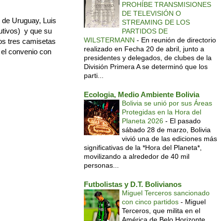
PROHÍBE TRANSMISIONES
DE TELEVISIÓN O
 de Uruguay, Luis
STREAMING DE LOS
utivos) y que su
PARTIDOS DE
WILSTERMANN
-
En reunión de directorio
os tres camisetas
realizado en Fecha 20 de abril, junto a
 el convenio con
presidentes y delegados, de clubes de la
División Primera A se determinó que los
parti...
Ecologia, Medio Ambiente Bolivia
Bolivia se unió por sus Áreas
Protegidas en la Hora del
Planeta 2026
-
El pasado
sábado 28 de marzo, Bolivia
vivió una de las ediciones más
significativas de la *Hora del Planeta*,
movilizando a alrededor de 40 mil
personas...
Futbolistas y D.T. Bolivianos
Miguel Terceros sancionado
con cinco partidos
-
Miguel
Terceros, que milita en el
América de Belo Horizonte,