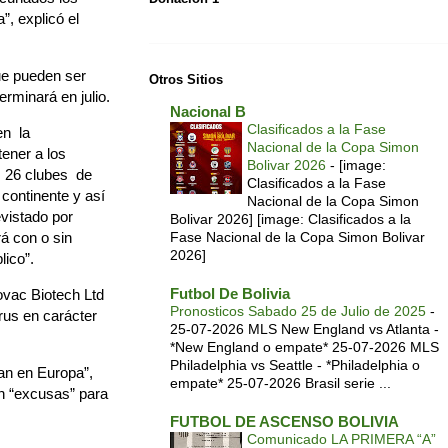
”, explicó el
que pueden ser
Otros Sitios
rminará en julio.
Nacional B
Clasificados a la Fase
en la
Nacional de la Copa Simon
ener a los
Bolivar 2026
-
[image:
s 26 clubes de
Clasificados a la Fase
 continente y así
Nacional de la Copa Simon
evistado por
Bolivar 2026] [image: Clasificados a la
á con o sin
Fase Nacional de la Copa Simon Bolivar
2026]
blico”.
Futbol De Bolivia
ovac Biotech Ltd
Pronosticos Sabado 25 de Julio de 2025
-
rus en carácter
25-07-2026 MLS New England vs Atlanta -
*New England o empate* 25-07-2026 MLS
Philadelphia vs Seattle - *Philadelphia o
an en Europa”,
empate* 25-07-2026 Brasil serie ...
an “excusas” para
FUTBOL DE ASCENSO BOLIVIA
Comunicado LA PRIMERA “A”