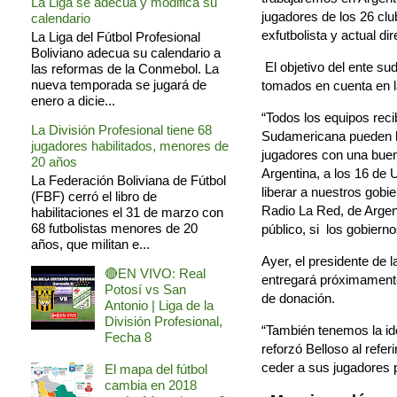
La Liga se adecua y modifica su
jugadores de los 26 clu
calendario
exfutbolista y actual di
La Liga del Fútbol Profesional
Boliviano adecua su calendario a
El objetivo del ente su
las reformas de la Conmebol. La
nueva temporada se jugará de
tomados en cuenta en l
enero a dicie...
“Todos los equipos reci
La División Profesional tiene 68
Sudamericana pueden ll
jugadores habilitados, menores de
jugadores con una buen
20 años
Argentina, a los 16 de 
La Federación Boliviana de Fútbol
liberar a nuestros gobi
(FBF) cerró el libro de
Radio La Red, de Argen
habilitaciones el 31 de marzo con
68 futbolistas menores de 20
público, si los gobier
años, que militan e...
Ayer, el presidente de
🔴EN VIVO: Real
entregará próximamente 
Potosí vs San
de donación.
Antonio | Liga de la
División Profesional,
“También tenemos la id
Fecha 8
reforzó Belloso al refe
ceder a sus jugadores pa
El mapa del fútbol
cambia en 2018