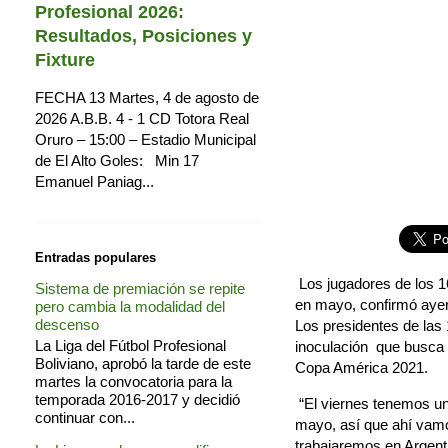
Profesional 2026:
Resultados, Posiciones y
Fixture
FECHA 13 Martes, 4 de agosto de
2026 A.B.B. 4 - 1 CD Totora Real
Oruro – 15:00 – Estadio Municipal
de El Alto Goles: Min 17
Emanuel Paniag...
Entradas populares
Los jugadores de los 16
Sistema de premiación se repite
en mayo, confirmó ayer 
pero cambia la modalidad del
descenso
Los presidentes de las 
La Liga del Fútbol Profesional
inoculación que busca
Boliviano, aprobó la tarde de este
Copa América 2021.
martes la convocatoria para la
temporada 2016-2017 y decidió
“El viernes tenemos un
continuar con...
mayo, así que ahí vamo
trabajaremos en Argent