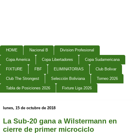
HOME
Nacional B
Division Profesional
Copa America
Copa Libertadores
Copa Sudamericana
FIXTURE
FBF
ELIMINATORIAS
Club Bolivar
Club The Strongest
Selección Boliviana
Torneo 2026
Tabla de Posiciones 2026
Fixture Liga 2026
lunes, 15 de octubre de 2018
La Sub-20 gana a Wilstermann en
cierre de primer microciclo