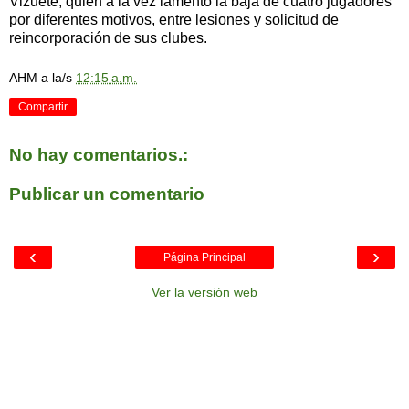
Vizuete, quien a la vez lamentó la baja de cuatro jugadores
por diferentes motivos, entre lesiones y solicitud de
reincorporación de sus clubes.
AHM
a la/s
12:15 a.m.
Compartir
No hay comentarios.:
Publicar un comentario
‹
›
Página Principal
Ver la versión web