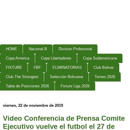
HOME
Nacional B
Division Profesional
Copa America
Copa Libertadores
Copa Sudamericana
FIXTURE
FBF
ELIMINATORIAS
Club Bolivar
Club The Strongest
Selección Boliviana
Torneo 2026
Tabla de Posiciones 2026
Fixture Liga 2026
viernes, 22 de noviembre de 2019
Video Conferencia de Prensa Comite
Ejecutivo vuelve el futbol el 27 de