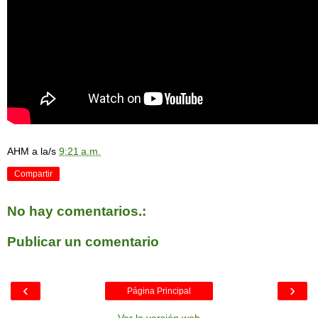
AHM
a la/s
9:21 a.m.
Compartir
No hay comentarios.:
Publicar un comentario
‹
›
Página Principal
Ver la versión web