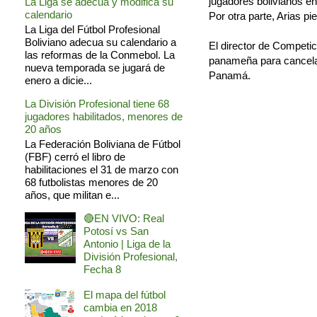
jugadores bolivianos 
La Liga se adecua y modifica su
calendario
Por otra parte, Arias p
La Liga del Fútbol Profesional
Boliviano adecua su calendario a
El director de Competic
las reformas de la Conmebol. La
panameña para cancelar
nueva temporada se jugará de
Panamá.
enero a dicie...
La División Profesional tiene 68
jugadores habilitados, menores de
20 años
La Federación Boliviana de Fútbol
(FBF) cerró el libro de
habilitaciones el 31 de marzo con
68 futbolistas menores de 20
años, que militan e...
🔴EN VIVO: Real
Potosí vs San
Antonio | Liga de la
División Profesional,
Fecha 8
El mapa del fútbol
cambia en 2018