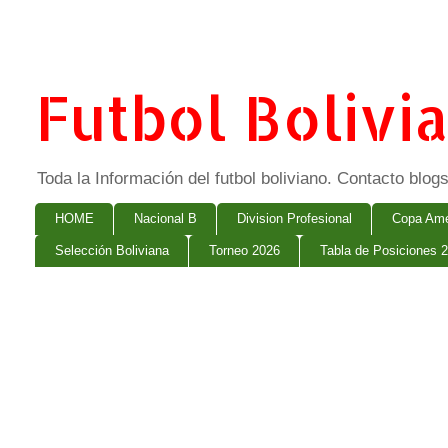
Futbol Bolivi
Toda la Información del futbol boliviano. Contacto bl
HOME
Nacional B
Division Profesional
Copa Ame
Selección Boliviana
Torneo 2026
Tabla de Posiciones 