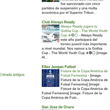
fue sancionado con cinco
partidos de suspensión y una multa
económica por el Superior Tribun...
Club Always Ready
Always Ready jugara la
Gothia Cup - The World Youth
Cup ✈️🔴⚪️
-
Always Ready
este año participará del
torneo juvenil más importante
a nivel mundial. Nos vamos a la Gothia
Cup - The World Youth Cup ✈️🔴⚪️ [image:
Al...
Ellas Juegan Futbol
Fixture de la Copa América de
Entrada antigua
Futsal Femenina
-
[image:
Fixture de la Copa América de
Futsal Femenina] [image:
Fixture de la Copa América de
Futsal Femenina] [image: Fixture de la
Copa América de Futs...
San Jose de Oruro