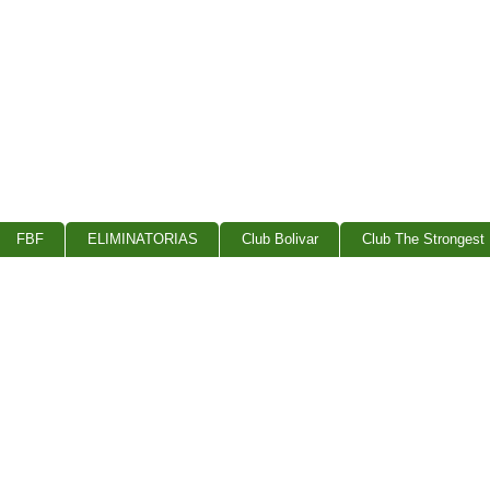
FBF
ELIMINATORIAS
Club Bolivar
Club The Strongest