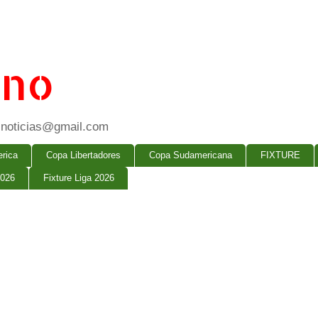
ano
ogsnoticias@gmail.com
rica
Copa Libertadores
Copa Sudamericana
FIXTURE
2026
Fixture Liga 2026