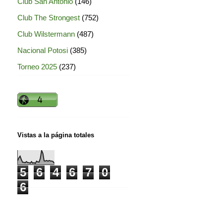
Club San Antonio
(146)
Club The Strongest
(752)
Club Wilstermann
(487)
Nacional Potosi
(385)
Torneo 2025
(237)
Vistas a la página totales
5
6
4
6
7
0
6