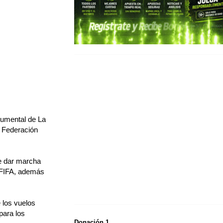
numental de La
a Federación
de dar marcha
 FIFA, además
 los vuelos
para los
Donación 1