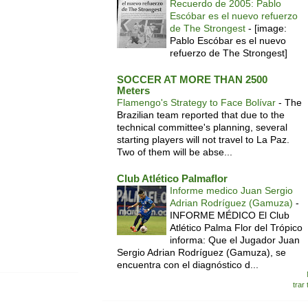
Recuerdo de 2005: Pablo
Escóbar es el nuevo refuerzo
de The Strongest
-
[image:
Pablo Escóbar es el nuevo
refuerzo de The Strongest]
SOCCER AT MORE THAN 2500
Meters
Flamengo's Strategy to Face Bolívar
-
The
Brazilian team reported that due to the
technical committee's planning, several
starting players will not travel to La Paz.
Two of them will be abse...
Club Atlético Palmaflor
Informe medico Juan Sergio
Adrian Rodríguez (Gamuza)
-
INFORME MÉDICO El Club
Atlético Palma Flor del Trópico
informa: Que el Jugador Juan
Sergio Adrian Rodríguez (Gamuza), se
encuentra con el diagnóstico d...
trar