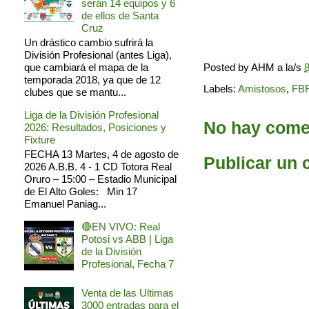
serán 14 equipos y 6
de ellos de Santa
Cruz
Un drástico cambio sufrirá la
División Profesional (antes Liga),
Posted by
AHM
a la/s
8
que cambiará el mapa de la
temporada 2018, ya que de 12
Labels:
Amistosos
,
FB
clubes que se mantu...
Liga de la División Profesional
No hay comen
2026: Resultados, Posiciones y
Fixture
FECHA 13 Martes, 4 de agosto de
Publicar un 
2026 A.B.B. 4 - 1 CD Totora Real
Oruro – 15:00 – Estadio Municipal
de El Alto Goles: Min 17
Emanuel Paniag...
🔴EN VIVO: Real
Potosi vs ABB | Liga
de la División
Profesional, Fecha 7
Venta de las Ultimas
3000 entradas para el