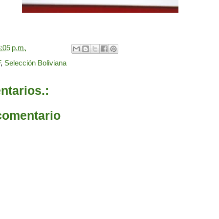
:05 p.m.
F
,
Selección Boliviana
tarios.:
comentario