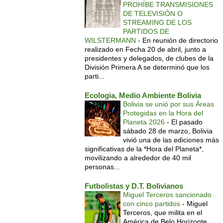
PROHÍBE TRANSMISIONES
DE TELEVISIÓN O
STREAMING DE LOS
PARTIDOS DE
WILSTERMANN
-
En reunión de directorio
realizado en Fecha 20 de abril, junto a
presidentes y delegados, de clubes de la
División Primera A se determinó que los
parti...
Ecologia, Medio Ambiente Bolivia
Bolivia se unió por sus Áreas
Protegidas en la Hora del
Planeta 2026
-
El pasado
sábado 28 de marzo, Bolivia
vivió una de las ediciones más
significativas de la *Hora del Planeta*,
movilizando a alrededor de 40 mil
personas...
Futbolistas y D.T. Bolivianos
Miguel Terceros sancionado
con cinco partidos
-
Miguel
Terceros, que milita en el
América de Belo Horizonte,