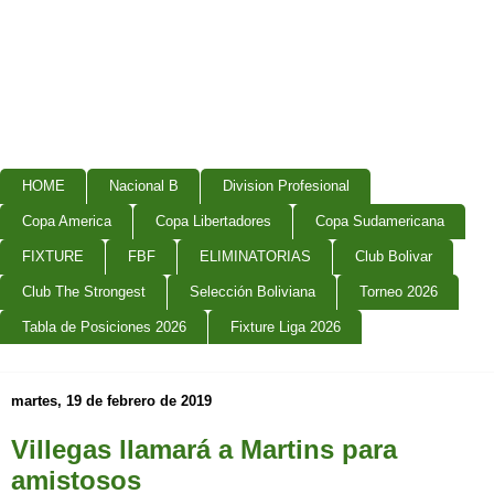
HOME
Nacional B
Division Profesional
Copa America
Copa Libertadores
Copa Sudamericana
FIXTURE
FBF
ELIMINATORIAS
Club Bolivar
Club The Strongest
Selección Boliviana
Torneo 2026
Tabla de Posiciones 2026
Fixture Liga 2026
martes, 19 de febrero de 2019
Villegas llamará a Martins para
amistosos