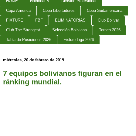
HOME
Nacional B
Division Profesional
Copa America
Copa Libertadores
Copa Sudamericana
FIXTURE
FBF
ELIMINATORIAS
Club Bolivar
Club The Strongest
Selección Boliviana
Torneo 2026
Tabla de Posiciones 2026
Fixture Liga 2026
miércoles, 20 de febrero de 2019
7 equipos bolivianos figuran en el
ránking mundial.