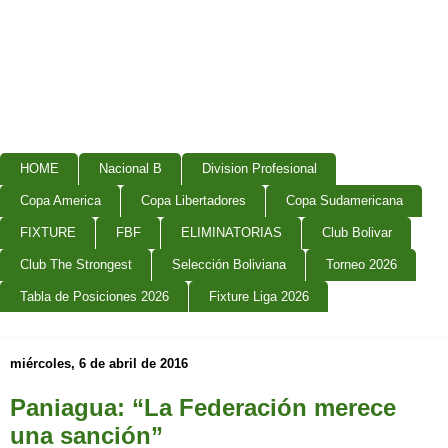
HOME
Nacional B
Division Profesional
Copa America
Copa Libertadores
Copa Sudamericana
FIXTURE
FBF
ELIMINATORIAS
Club Bolivar
Club The Strongest
Selección Boliviana
Torneo 2026
Tabla de Posiciones 2026
Fixture Liga 2026
miércoles, 6 de abril de 2016
Paniagua: “La Federación merece
una sanción”