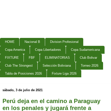
HOME
Nacional B
Division Profesional
Copa America
Copa Libertadores
Copa Sudamericana
FIXTURE
FBF
ELIMINATORIAS
Club Bolivar
Club The Strongest
Selección Boliviana
Torneo 2026
Tabla de Posiciones 2026
Fixture Liga 2026
sábado, 3 de julio de 2021
Perú deja en el camino a Paraguay
en los penales y jugará frente a