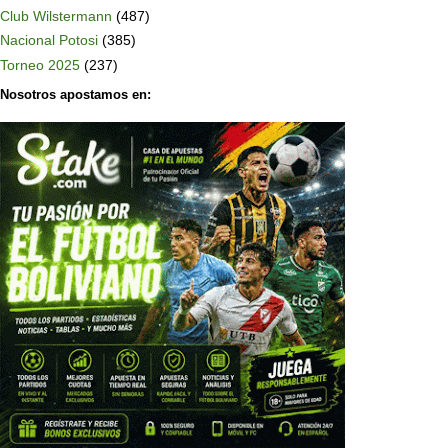
Club Wilstermann
(487)
Nacional Potosi
(385)
Torneo 2025
(237)
Nosotros apostamos en: