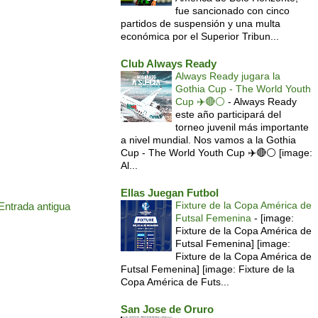
fue sancionado con cinco
partidos de suspensión y una multa
económica por el Superior Tribun...
Club Always Ready
Always Ready jugara la
Gothia Cup - The World Youth
Cup ✈️🔴⚪️
-
Always Ready
este año participará del
torneo juvenil más importante
a nivel mundial. Nos vamos a la Gothia
Cup - The World Youth Cup ✈️🔴⚪️ [image:
Al...
Ellas Juegan Futbol
Fixture de la Copa América de
Entrada antigua
Futsal Femenina
-
[image:
Fixture de la Copa América de
Futsal Femenina] [image:
Fixture de la Copa América de
Futsal Femenina] [image: Fixture de la
Copa América de Futs...
San Jose de Oruro