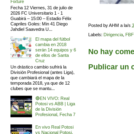
Fixture
Fecha 12 Viernes, 31 de julio de
2026 FC Universitario 1 - 1
Guabirá – 15:00 – Estadio Félix
Capriles Goles: Min 41 Diego
Posted by
AHM
a la/s
3
Jahdiel Saavedra U...
Labels:
Dirigencia
,
FBF
El mapa del fútbol
cambia en 2018
No hay comen
serán 14 equipos y 6
de ellos de Santa
Cruz
Publicar un 
Un drástico cambio sufrirá la
División Profesional (antes Liga),
que cambiará el mapa de la
temporada 2018, ya que de 12
clubes que se mantu...
🔴EN VIVO: Real
Potosi vs ABB | Liga
de la División
Profesional, Fecha 7
En vivo Real Potosi
vs Nacional Potosi,