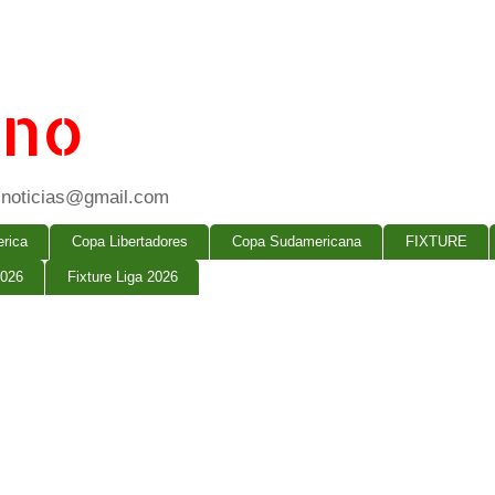
ano
ogsnoticias@gmail.com
rica
Copa Libertadores
Copa Sudamericana
FIXTURE
2026
Fixture Liga 2026