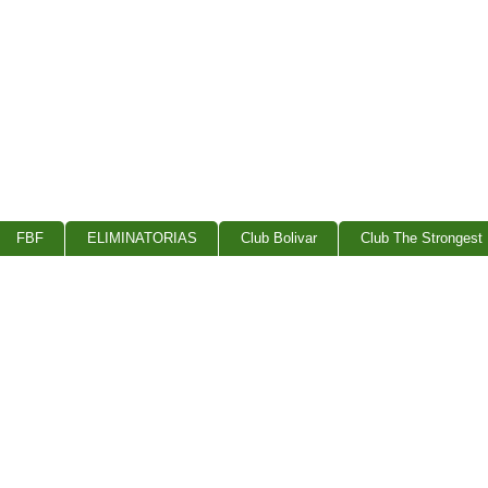
FBF
ELIMINATORIAS
Club Bolivar
Club The Strongest