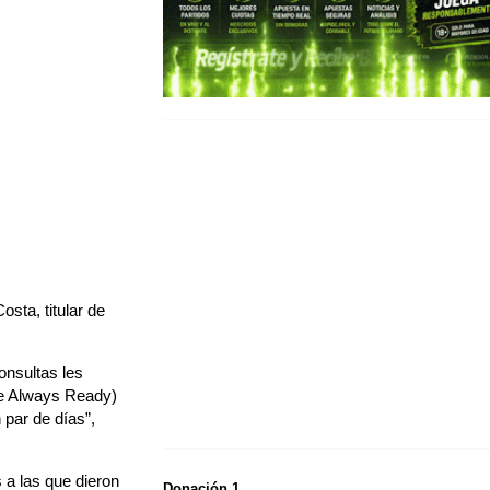
sta, titular de
onsultas les
de Always Ready)
 par de días”,
 a las que dieron
Donación 1