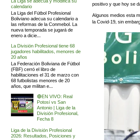
La Liga se adecua y modifica su
positivo y que hoy se d
calendario
La Liga del Fútbol Profesional
Algunos medios esta ma
Boliviano adecua su calendario a
la Covid-19, sin embarg
las reformas de la Conmebol. La
nueva temporada se jugará de
enero a dicie...
La División Profesional tiene 68
jugadores habilitados, menores de
20 años
La Federación Boliviana de Fútbol
(FBF) cerró el libro de
habilitaciones el 31 de marzo con
68 futbolistas menores de 20
años, que militan e...
🔴EN VIVO: Real
Potosí vs San
Antonio | Liga de la
División Profesional,
Fecha 8
Liga de la División Profesional
2026: Resultados, Posiciones y