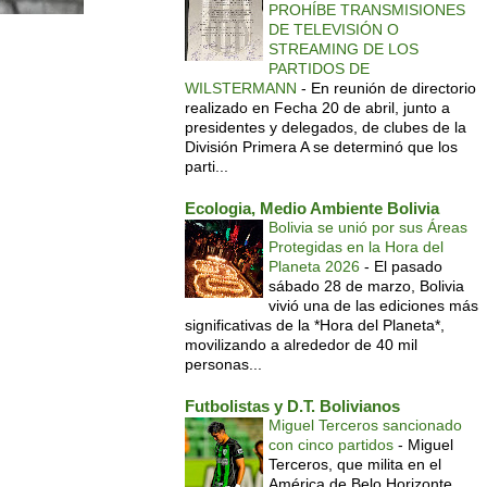
PROHÍBE TRANSMISIONES
DE TELEVISIÓN O
STREAMING DE LOS
PARTIDOS DE
WILSTERMANN
-
En reunión de directorio
realizado en Fecha 20 de abril, junto a
presidentes y delegados, de clubes de la
División Primera A se determinó que los
parti...
Ecologia, Medio Ambiente Bolivia
Bolivia se unió por sus Áreas
Protegidas en la Hora del
Planeta 2026
-
El pasado
sábado 28 de marzo, Bolivia
vivió una de las ediciones más
significativas de la *Hora del Planeta*,
movilizando a alrededor de 40 mil
personas...
Futbolistas y D.T. Bolivianos
Miguel Terceros sancionado
con cinco partidos
-
Miguel
Terceros, que milita en el
América de Belo Horizonte,