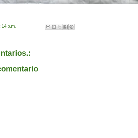
:14 p.m.
tarios.:
comentario