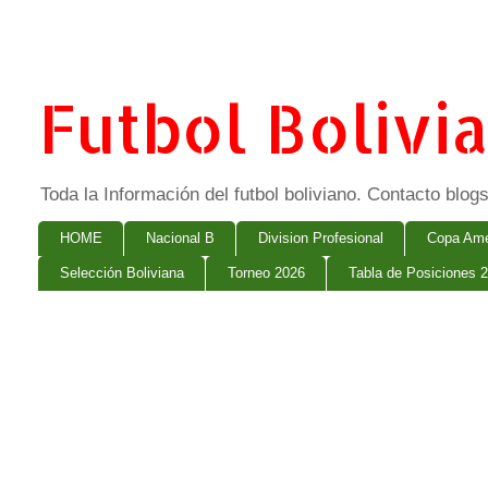
Futbol Bolivi
Toda la Información del futbol boliviano. Contacto bl
HOME
Nacional B
Division Profesional
Copa Ame
Selección Boliviana
Torneo 2026
Tabla de Posiciones 