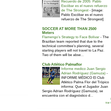
Recuerdo de 2005: Pablo
Escóbar es el nuevo refuerzo
de The Strongest
-
[image:
Pablo Escóbar es el nuevo
refuerzo de The Strongest]
SOCCER AT MORE THAN 2500
Meters
Flamengo's Strategy to Face Bolívar
-
The
Brazilian team reported that due to the
technical committee's planning, several
starting players will not travel to La Paz.
Two of them will be abse...
Club Atlético Palmaflor
Informe medico Juan Sergio
Adrian Rodríguez (Gamuza)
-
INFORME MÉDICO El Club
Atlético Palma Flor del Trópico
informa: Que el Jugador Juan
Sergio Adrian Rodríguez (Gamuza), se
encuentra con el diagnóstico d...
trar