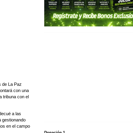
s de La Paz
contará con una
a tribuna con el
decué a las
tá gestionando
ajos en el campo
Donación 1