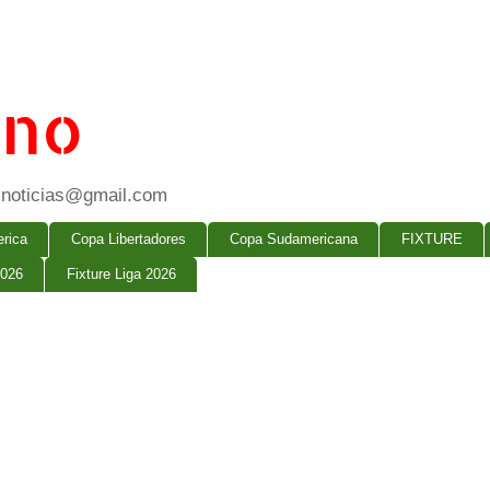
ano
ogsnoticias@gmail.com
rica
Copa Libertadores
Copa Sudamericana
FIXTURE
2026
Fixture Liga 2026