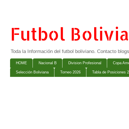
Futbol Bolivi
Toda la Información del futbol boliviano. Contacto bl
HOME
Nacional B
Division Profesional
Copa Ame
Selección Boliviana
Torneo 2026
Tabla de Posiciones 