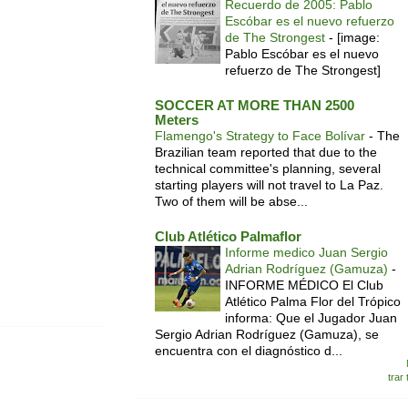
Recuerdo de 2005: Pablo
Escóbar es el nuevo refuerzo
de The Strongest
-
[image:
Pablo Escóbar es el nuevo
refuerzo de The Strongest]
SOCCER AT MORE THAN 2500
Meters
Flamengo's Strategy to Face Bolívar
-
The
Brazilian team reported that due to the
technical committee's planning, several
starting players will not travel to La Paz.
Two of them will be abse...
Club Atlético Palmaflor
Informe medico Juan Sergio
Adrian Rodríguez (Gamuza)
-
INFORME MÉDICO El Club
Atlético Palma Flor del Trópico
informa: Que el Jugador Juan
Sergio Adrian Rodríguez (Gamuza), se
encuentra con el diagnóstico d...
trar