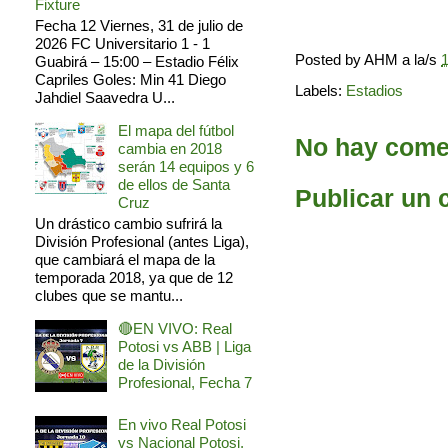
Fixture
Fecha 12 Viernes, 31 de julio de
2026 FC Universitario 1 - 1
Posted by
AHM
a la/s
1
Guabirá – 15:00 – Estadio Félix
Capriles Goles: Min 41 Diego
Labels:
Estadios
Jahdiel Saavedra U...
El mapa del fútbol
No hay comen
cambia en 2018
serán 14 equipos y 6
de ellos de Santa
Publicar un 
Cruz
Un drástico cambio sufrirá la
División Profesional (antes Liga),
que cambiará el mapa de la
temporada 2018, ya que de 12
clubes que se mantu...
🔴EN VIVO: Real
Potosi vs ABB | Liga
de la División
Profesional, Fecha 7
En vivo Real Potosi
vs Nacional Potosi,