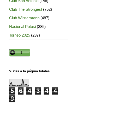
Club San Antonio
(146)
Club The Strongest
(752)
Club Wilstermann
(487)
Nacional Potosi
(385)
Torneo 2025
(237)
Vistas a la página totales
5
6
4
3
4
4
9