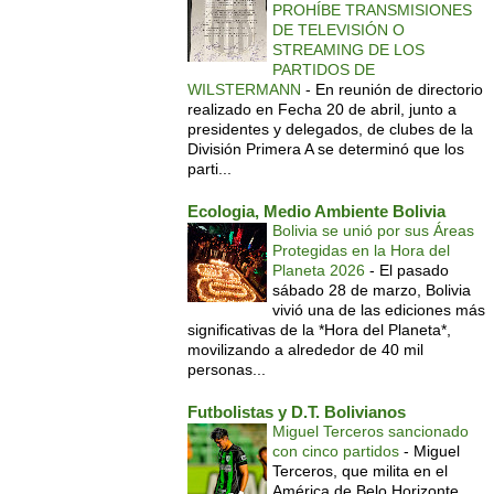
PROHÍBE TRANSMISIONES
DE TELEVISIÓN O
STREAMING DE LOS
PARTIDOS DE
WILSTERMANN
-
En reunión de directorio
realizado en Fecha 20 de abril, junto a
presidentes y delegados, de clubes de la
División Primera A se determinó que los
parti...
Ecologia, Medio Ambiente Bolivia
Bolivia se unió por sus Áreas
Protegidas en la Hora del
Planeta 2026
-
El pasado
sábado 28 de marzo, Bolivia
vivió una de las ediciones más
significativas de la *Hora del Planeta*,
movilizando a alrededor de 40 mil
personas...
Futbolistas y D.T. Bolivianos
Miguel Terceros sancionado
con cinco partidos
-
Miguel
Terceros, que milita en el
América de Belo Horizonte,