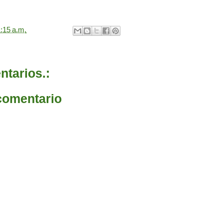
:15 a.m.
tarios.:
comentario