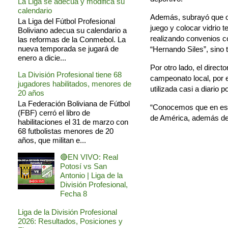
La Liga se adecua y modifica su
calendario
Además, subrayó que otr
La Liga del Fútbol Profesional
juego y colocar vidrio
Boliviano adecua su calendario a
realizando convenios co
las reformas de la Conmebol. La
nueva temporada se jugará de
“Hernando Siles”, sino 
enero a dicie...
Por otro lado, el direct
La División Profesional tiene 68
campeonato local, por 
jugadores habilitados, menores de
utilizada casi a diario 
20 años
La Federación Boliviana de Fútbol
“Conocemos que en esta
(FBF) cerró el libro de
de América, además del 
habilitaciones el 31 de marzo con
68 futbolistas menores de 20
años, que militan e...
🔴EN VIVO: Real
Potosí vs San
Antonio | Liga de la
División Profesional,
Fecha 8
Liga de la División Profesional
2026: Resultados, Posiciones y