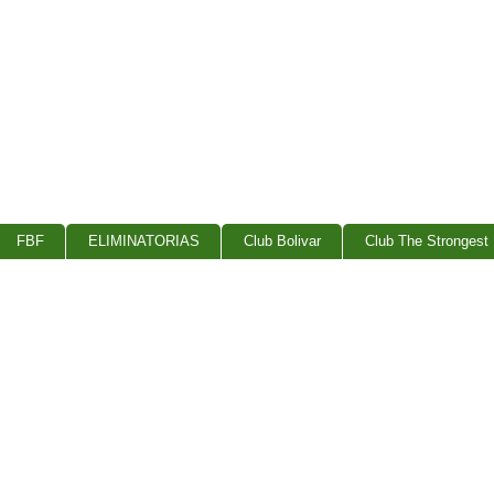
FBF
ELIMINATORIAS
Club Bolivar
Club The Strongest