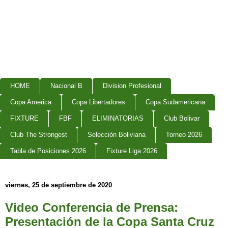
HOME
Nacional B
Division Profesional
Copa America
Copa Libertadores
Copa Sudamericana
FIXTURE
FBF
ELIMINATORIAS
Club Bolivar
Club The Strongest
Selección Boliviana
Torneo 2026
Tabla de Posiciones 2026
Fixture Liga 2026
viernes, 25 de septiembre de 2020
Video Conferencia de Prensa:
Presentación de la Copa Santa Cruz