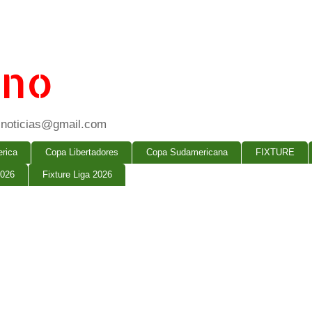
ano
ogsnoticias@gmail.com
rica
Copa Libertadores
Copa Sudamericana
FIXTURE
2026
Fixture Liga 2026