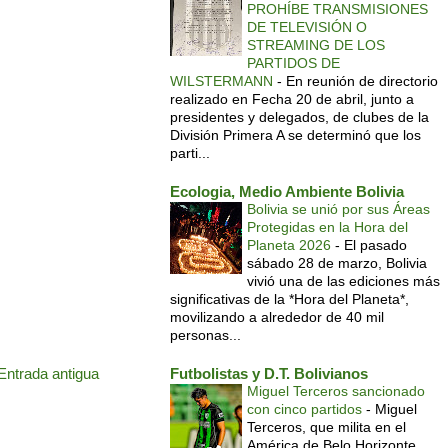
PROHÍBE TRANSMISIONES
DE TELEVISIÓN O
STREAMING DE LOS
PARTIDOS DE
WILSTERMANN
-
En reunión de directorio
realizado en Fecha 20 de abril, junto a
presidentes y delegados, de clubes de la
División Primera A se determinó que los
parti...
Ecologia, Medio Ambiente Bolivia
Bolivia se unió por sus Áreas
Protegidas en la Hora del
Planeta 2026
-
El pasado
sábado 28 de marzo, Bolivia
vivió una de las ediciones más
significativas de la *Hora del Planeta*,
movilizando a alrededor de 40 mil
personas...
Entrada antigua
Futbolistas y D.T. Bolivianos
Miguel Terceros sancionado
con cinco partidos
-
Miguel
Terceros, que milita en el
América de Belo Horizonte,