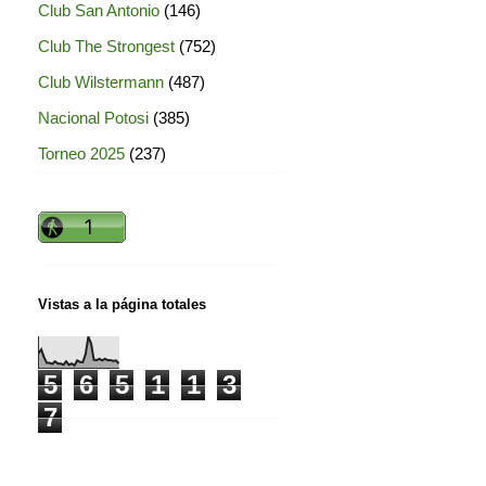
Club San Antonio
(146)
Club The Strongest
(752)
Club Wilstermann
(487)
Nacional Potosi
(385)
Torneo 2025
(237)
Vistas a la página totales
5
6
5
1
1
3
7