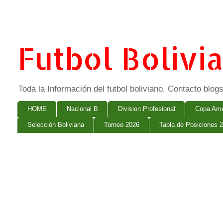
Futbol Bolivi
Toda la Información del futbol boliviano. Contacto bl
HOME
Nacional B
Division Profesional
Copa Ame
Selección Boliviana
Torneo 2026
Tabla de Posiciones 