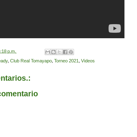
:18 p.m.
eady
,
Club Real Tomayapo
,
Torneo 2021
,
Videos
tarios.:
comentario