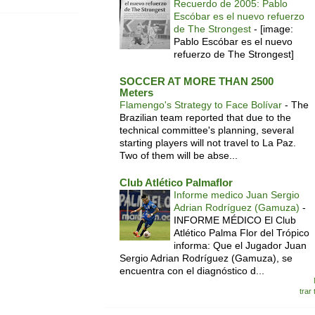
Recuerdo de 2005: Pablo
Escóbar es el nuevo refuerzo
de The Strongest
-
[image:
Pablo Escóbar es el nuevo
refuerzo de The Strongest]
SOCCER AT MORE THAN 2500
Meters
Flamengo's Strategy to Face Bolívar
-
The
Brazilian team reported that due to the
technical committee's planning, several
starting players will not travel to La Paz.
Two of them will be abse...
Club Atlético Palmaflor
Informe medico Juan Sergio
Adrian Rodríguez (Gamuza)
-
INFORME MÉDICO El Club
Atlético Palma Flor del Trópico
informa: Que el Jugador Juan
Sergio Adrian Rodríguez (Gamuza), se
encuentra con el diagnóstico d...
trar