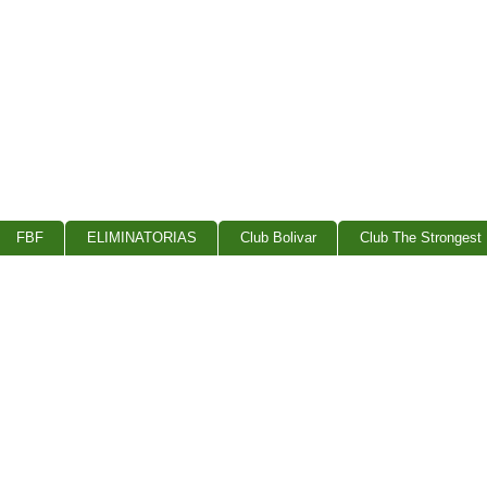
FBF
ELIMINATORIAS
Club Bolivar
Club The Strongest