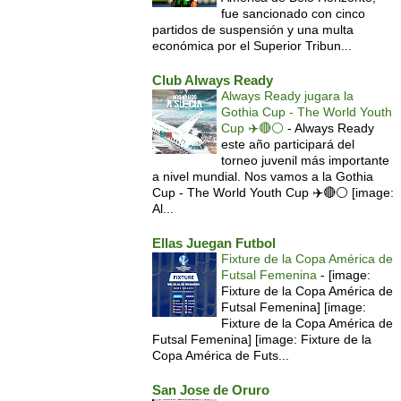
fue sancionado con cinco
partidos de suspensión y una multa
económica por el Superior Tribun...
Club Always Ready
Always Ready jugara la
Gothia Cup - The World Youth
Cup ✈️🔴⚪️
-
Always Ready
este año participará del
torneo juvenil más importante
a nivel mundial. Nos vamos a la Gothia
Cup - The World Youth Cup ✈️🔴⚪️ [image:
Al...
Ellas Juegan Futbol
Fixture de la Copa América de
Futsal Femenina
-
[image:
Fixture de la Copa América de
Futsal Femenina] [image:
Fixture de la Copa América de
Futsal Femenina] [image: Fixture de la
Copa América de Futs...
San Jose de Oruro