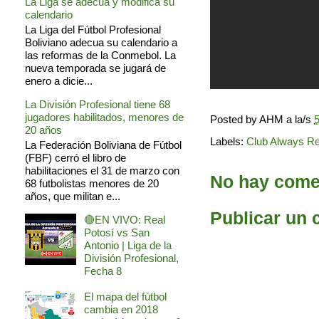
La Liga se adecua y modifica su
calendario
La Liga del Fútbol Profesional
Boliviano adecua su calendario a
las reformas de la Conmebol. La
nueva temporada se jugará de
enero a dicie...
La División Profesional tiene 68
jugadores habilitados, menores de
Posted by
AHM
a la/s
5
20 años
Labels:
Club Always R
La Federación Boliviana de Fútbol
(FBF) cerró el libro de
habilitaciones el 31 de marzo con
No hay comen
68 futbolistas menores de 20
años, que militan e...
Publicar un 
🔴EN VIVO: Real
Potosí vs San
Antonio | Liga de la
División Profesional,
Fecha 8
El mapa del fútbol
cambia en 2018