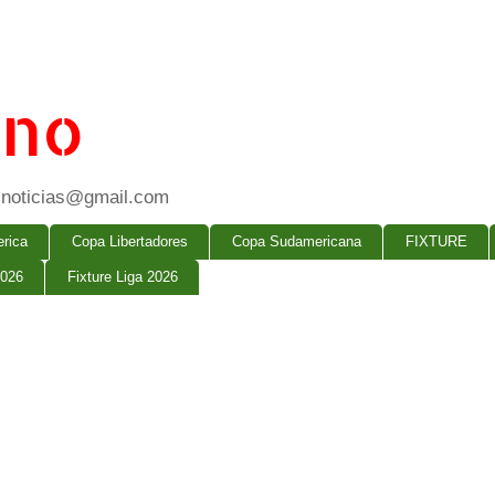
ano
ogsnoticias@gmail.com
rica
Copa Libertadores
Copa Sudamericana
FIXTURE
2026
Fixture Liga 2026