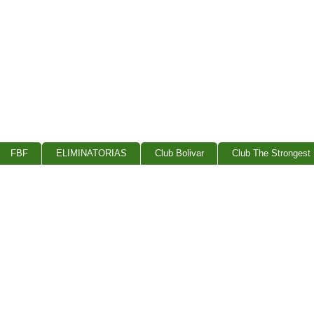
FBF
ELIMINATORIAS
Club Bolivar
Club The Strongest