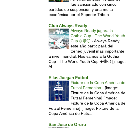
fue sancionado con cinco
partidos de suspensión y una multa
económica por el Superior Tribun...
Club Always Ready
Always Ready jugara la
Gothia Cup - The World Youth
Cup ✈️🔴⚪️
-
Always Ready
este año participará del
torneo juvenil más importante
a nivel mundial. Nos vamos a la Gothia
Cup - The World Youth Cup ✈️🔴⚪️ [image:
Al...
Ellas Juegan Futbol
Fixture de la Copa América de
Futsal Femenina
-
[image:
Fixture de la Copa América de
Futsal Femenina] [image:
Fixture de la Copa América de
Futsal Femenina] [image: Fixture de la
Copa América de Futs...
San Jose de Oruro