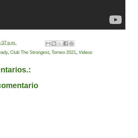
:37 p.m.
eady
,
Club The Strongest
,
Torneo 2021
,
Videos
tarios.:
comentario