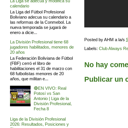
La Liga se adecua y modifica su
calendario
La Liga del Fútbol Profesional
Boliviano adecua su calendario a
las reformas de la Conmebol. La
nueva temporada se jugará de
enero a dicie...
Posted by
AHM
a la/s
5
La División Profesional tiene 68
jugadores habilitados, menores de
Labels:
Club Always R
20 años
La Federación Boliviana de Fútbol
No hay comen
(FBF) cerró el libro de
habilitaciones el 31 de marzo con
68 futbolistas menores de 20
Publicar un 
años, que militan e...
🔴EN VIVO: Real
Potosí vs San
Antonio | Liga de la
División Profesional,
Fecha 8
Liga de la División Profesional
2026: Resultados, Posiciones y