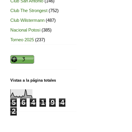
Club San Antonio
(146)
Club The Strongest
(752)
Club Wilstermann
(487)
Nacional Potosi
(385)
Torneo 2025
(237)
Vistas a la página totales
5
6
4
1
9
4
2