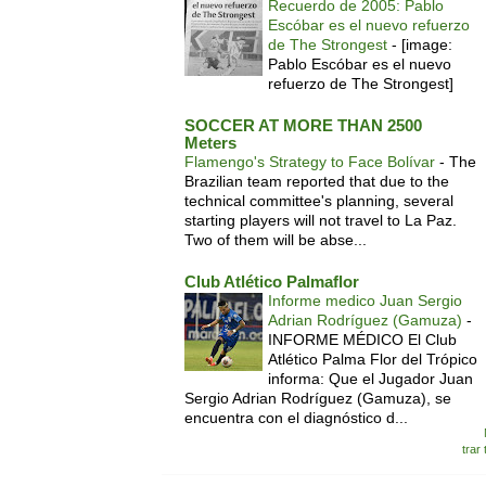
Recuerdo de 2005: Pablo
Escóbar es el nuevo refuerzo
de The Strongest
-
[image:
Pablo Escóbar es el nuevo
refuerzo de The Strongest]
SOCCER AT MORE THAN 2500
Meters
Flamengo's Strategy to Face Bolívar
-
The
Brazilian team reported that due to the
technical committee's planning, several
starting players will not travel to La Paz.
Two of them will be abse...
Club Atlético Palmaflor
Informe medico Juan Sergio
Adrian Rodríguez (Gamuza)
-
INFORME MÉDICO El Club
Atlético Palma Flor del Trópico
informa: Que el Jugador Juan
Sergio Adrian Rodríguez (Gamuza), se
encuentra con el diagnóstico d...
trar