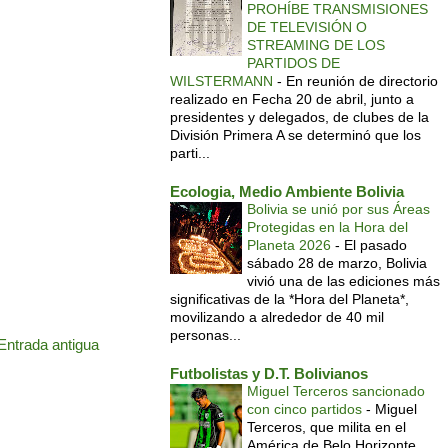
PROHÍBE TRANSMISIONES
DE TELEVISIÓN O
STREAMING DE LOS
PARTIDOS DE
WILSTERMANN
-
En reunión de directorio
realizado en Fecha 20 de abril, junto a
presidentes y delegados, de clubes de la
División Primera A se determinó que los
parti...
Ecologia, Medio Ambiente Bolivia
Bolivia se unió por sus Áreas
Protegidas en la Hora del
Planeta 2026
-
El pasado
sábado 28 de marzo, Bolivia
vivió una de las ediciones más
significativas de la *Hora del Planeta*,
movilizando a alrededor de 40 mil
personas...
Entrada antigua
Futbolistas y D.T. Bolivianos
Miguel Terceros sancionado
con cinco partidos
-
Miguel
Terceros, que milita en el
América de Belo Horizonte,