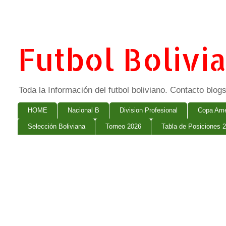
Futbol Bolivi
Toda la Información del futbol boliviano. Contacto bl
HOME
Nacional B
Division Profesional
Copa Ame
Selección Boliviana
Torneo 2026
Tabla de Posiciones 