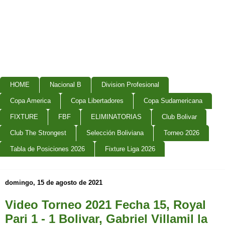
HOME
Nacional B
Division Profesional
Copa America
Copa Libertadores
Copa Sudamericana
FIXTURE
FBF
ELIMINATORIAS
Club Bolivar
Club The Strongest
Selección Boliviana
Torneo 2026
Tabla de Posiciones 2026
Fixture Liga 2026
domingo, 15 de agosto de 2021
Video Torneo 2021 Fecha 15, Royal
Pari 1 - 1 Bolivar, Gabriel Villamil la