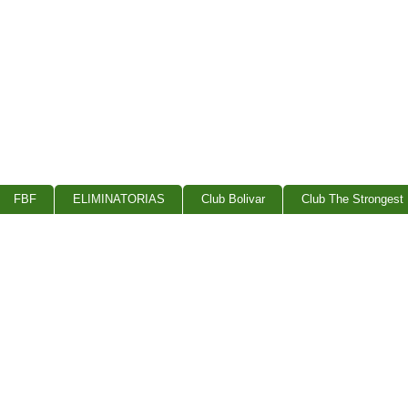
FBF
ELIMINATORIAS
Club Bolivar
Club The Strongest