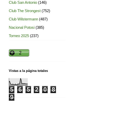
Club San Antonio
(146)
Club The Strongest
(752)
Club Wilstermann
(487)
Nacional Potosi
(385)
Torneo 2025
(237)
Vistas a la página totales
5
6
5
2
0
8
9