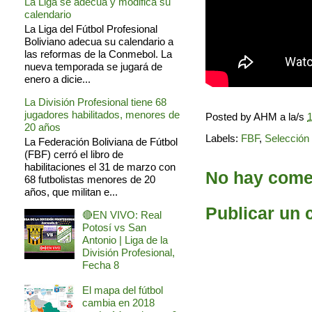
La Liga se adecua y modifica su
calendario
La Liga del Fútbol Profesional
Boliviano adecua su calendario a
las reformas de la Conmebol. La
nueva temporada se jugará de
enero a dicie...
La División Profesional tiene 68
jugadores habilitados, menores de
Posted by
AHM
a la/s
1
20 años
Labels:
FBF
,
Selección 
La Federación Boliviana de Fútbol
(FBF) cerró el libro de
habilitaciones el 31 de marzo con
No hay comen
68 futbolistas menores de 20
años, que militan e...
Publicar un 
🔴EN VIVO: Real
Potosí vs San
Antonio | Liga de la
División Profesional,
Fecha 8
El mapa del fútbol
cambia en 2018