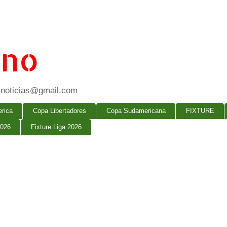
ano
ogsnoticias@gmail.com
rica
Copa Libertadores
Copa Sudamericana
FIXTURE
2026
Fixture Liga 2026