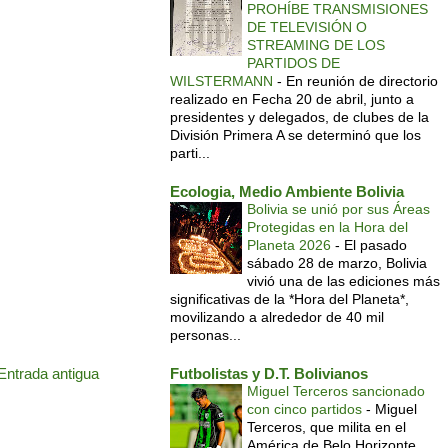
PROHÍBE TRANSMISIONES
DE TELEVISIÓN O
STREAMING DE LOS
PARTIDOS DE
WILSTERMANN
-
En reunión de directorio
realizado en Fecha 20 de abril, junto a
presidentes y delegados, de clubes de la
División Primera A se determinó que los
parti...
Ecologia, Medio Ambiente Bolivia
Bolivia se unió por sus Áreas
Protegidas en la Hora del
Planeta 2026
-
El pasado
sábado 28 de marzo, Bolivia
vivió una de las ediciones más
significativas de la *Hora del Planeta*,
movilizando a alrededor de 40 mil
personas...
Entrada antigua
Futbolistas y D.T. Bolivianos
Miguel Terceros sancionado
con cinco partidos
-
Miguel
Terceros, que milita en el
América de Belo Horizonte,