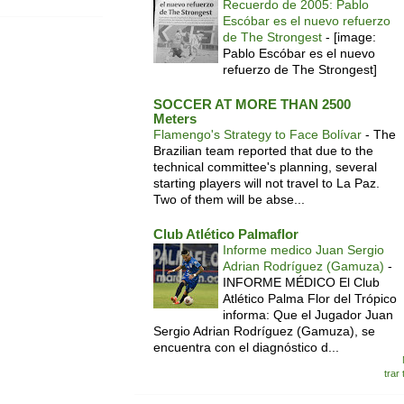
Recuerdo de 2005: Pablo
Escóbar es el nuevo refuerzo
de The Strongest
-
[image:
Pablo Escóbar es el nuevo
refuerzo de The Strongest]
SOCCER AT MORE THAN 2500
Meters
Flamengo's Strategy to Face Bolívar
-
The
Brazilian team reported that due to the
technical committee's planning, several
starting players will not travel to La Paz.
Two of them will be abse...
Club Atlético Palmaflor
Informe medico Juan Sergio
Adrian Rodríguez (Gamuza)
-
INFORME MÉDICO El Club
Atlético Palma Flor del Trópico
informa: Que el Jugador Juan
Sergio Adrian Rodríguez (Gamuza), se
encuentra con el diagnóstico d...
trar