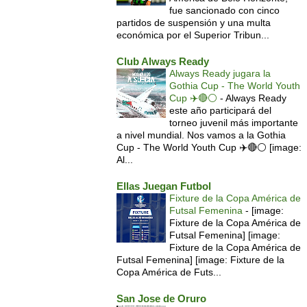
fue sancionado con cinco
partidos de suspensión y una multa
económica por el Superior Tribun...
Club Always Ready
Always Ready jugara la
Gothia Cup - The World Youth
Cup ✈️🔴⚪️
-
Always Ready
este año participará del
torneo juvenil más importante
a nivel mundial. Nos vamos a la Gothia
Cup - The World Youth Cup ✈️🔴⚪️ [image:
Al...
Ellas Juegan Futbol
Fixture de la Copa América de
Futsal Femenina
-
[image:
Fixture de la Copa América de
Futsal Femenina] [image:
Fixture de la Copa América de
Futsal Femenina] [image: Fixture de la
Copa América de Futs...
San Jose de Oruro