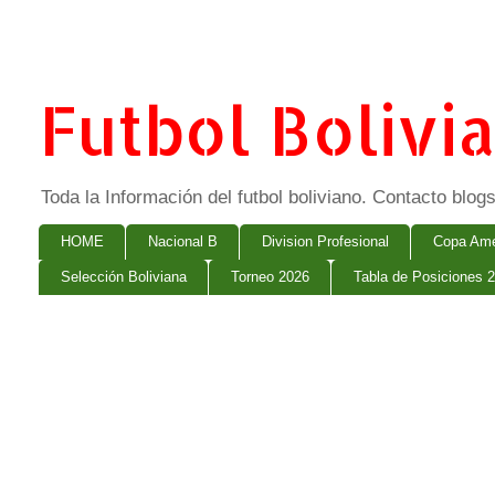
Futbol Bolivi
Toda la Información del futbol boliviano. Contacto bl
HOME
Nacional B
Division Profesional
Copa Ame
Selección Boliviana
Torneo 2026
Tabla de Posiciones 