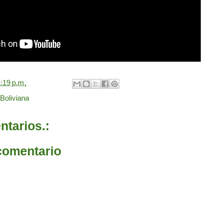
:19 p.m.
Boliviana
tarios.:
comentario