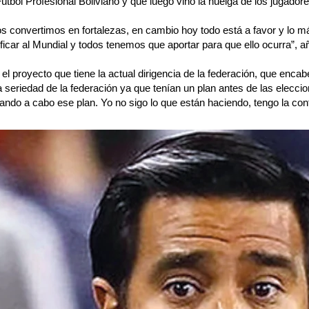
útbol Profesional Boliviano y que luego vino la huelga de los jugadore
os convertimos en fortalezas, en cambio hoy todo está a favor y lo m
ificar al Mundial y todos tenemos que aportar para que ello ocurra”, a
l proyecto que tiene la actual dirigencia de la federación, que enca
la seriedad de la federación ya que tenían un plan antes de las elecci
ando a cabo ese plan. Yo no sigo lo que están haciendo, tengo la con