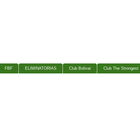
FBF
ELIMINATORIAS
Club Bolivar
Club The Strongest