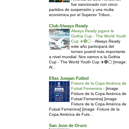
fue sancionado con cinco
partidos de suspensión y una multa
económica por el Superior Tribun...
Club Always Ready
Always Ready jugara la
Gothia Cup - The World Youth
Cup ✈️🔴⚪️
-
Always Ready
este año participará del
torneo juvenil más importante
a nivel mundial. Nos vamos a la Gothia
Cup - The World Youth Cup ✈️🔴⚪️ [image:
Al...
Ellas Juegan Futbol
Fixture de la Copa América de
Futsal Femenina
-
[image:
Fixture de la Copa América de
Futsal Femenina] [image:
Fixture de la Copa América de
Futsal Femenina] [image: Fixture de la
Copa América de Futs...
San Jose de Oruro