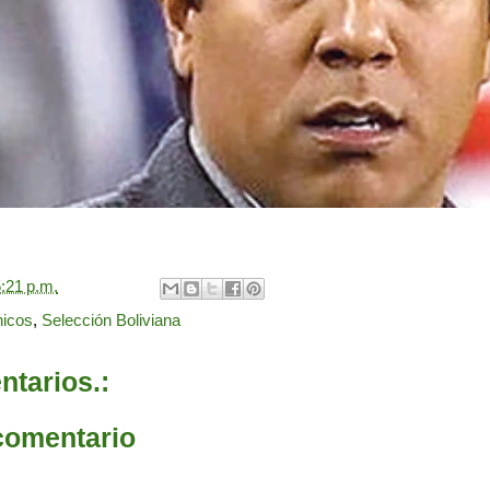
:21 p.m.
nicos
,
Selección Boliviana
tarios.:
comentario