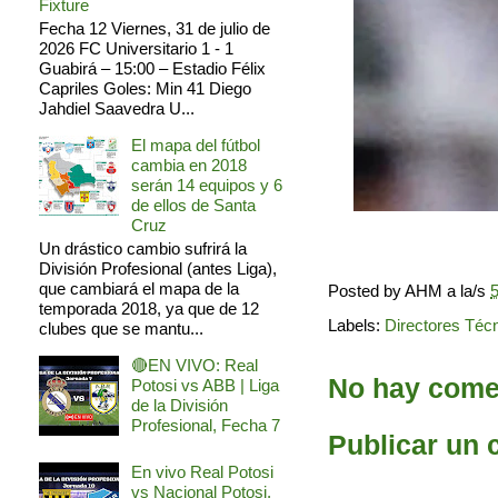
Fixture
Fecha 12 Viernes, 31 de julio de
2026 FC Universitario 1 - 1
Guabirá – 15:00 – Estadio Félix
Capriles Goles: Min 41 Diego
Jahdiel Saavedra U...
El mapa del fútbol
cambia en 2018
serán 14 equipos y 6
de ellos de Santa
Cruz
Un drástico cambio sufrirá la
División Profesional (antes Liga),
que cambiará el mapa de la
Posted by
AHM
a la/s
5
temporada 2018, ya que de 12
Labels:
Directores Téc
clubes que se mantu...
🔴EN VIVO: Real
No hay comen
Potosi vs ABB | Liga
de la División
Profesional, Fecha 7
Publicar un 
En vivo Real Potosi
vs Nacional Potosi,