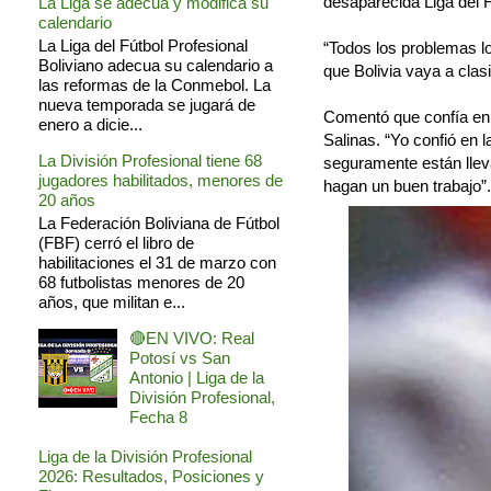
desaparecida Liga del F
La Liga se adecua y modifica su
calendario
La Liga del Fútbol Profesional
“Todos los problemas l
Boliviano adecua su calendario a
que Bolivia vaya a clas
las reformas de la Conmebol. La
nueva temporada se jugará de
Comentó que confía en e
enero a dicie...
Salinas. “Yo confió en 
La División Profesional tiene 68
seguramente están llev
jugadores habilitados, menores de
hagan un buen trabajo”.
20 años
La Federación Boliviana de Fútbol
(FBF) cerró el libro de
habilitaciones el 31 de marzo con
68 futbolistas menores de 20
años, que militan e...
🔴EN VIVO: Real
Potosí vs San
Antonio | Liga de la
División Profesional,
Fecha 8
Liga de la División Profesional
2026: Resultados, Posiciones y