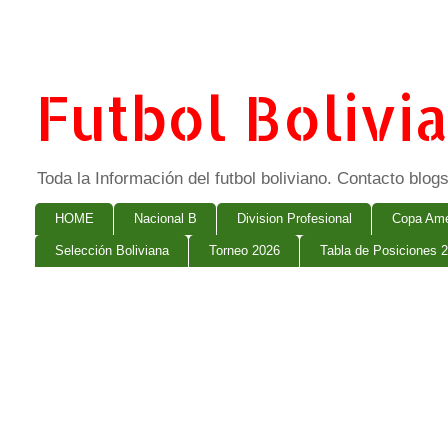
Futbol Bolivi
Toda la Información del futbol boliviano. Contacto bl
HOME
Nacional B
Division Profesional
Copa Ame
Selección Boliviana
Torneo 2026
Tabla de Posiciones 