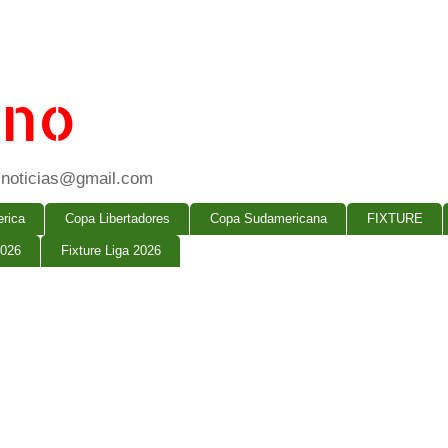
ano
ogsnoticias@gmail.com
rica
Copa Libertadores
Copa Sudamericana
FIXTURE
2026
Fixture Liga 2026