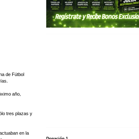
ana de Fútbol
ías.
óximo año,
ólo tres plazas y
actuaban en la
Donación 1