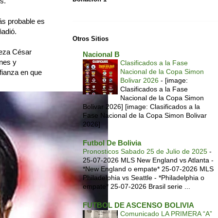
s.
ás probable es
ñadió.
Otros Sitios
beza César
Nacional B
ones y
Clasificados a la Fase
Nacional de la Copa Simon
fianza en que
Bolivar 2026
-
[image:
Clasificados a la Fase
Nacional de la Copa Simon
Bolivar 2026] [image: Clasificados a la
Fase Nacional de la Copa Simon Bolivar
2026]
Futbol De Bolivia
Pronosticos Sabado 25 de Julio de 2025
-
25-07-2026 MLS New England vs Atlanta -
*New England o empate* 25-07-2026 MLS
Philadelphia vs Seattle - *Philadelphia o
empate* 25-07-2026 Brasil serie ...
FUTBOL DE ASCENSO BOLIVIA
Comunicado LA PRIMERA “A”