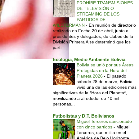
PROHÍBE TRANSMISIONES
DE TELEVISIÓN O
STREAMING DE LOS
PARTIDOS DE
WILSTERMANN
-
En reunión de directorio
realizado en Fecha 20 de abril, junto a
presidentes y delegados, de clubes de la
División Primera A se determinó que los
parti...
Ecologia, Medio Ambiente Bolivia
Bolivia se unió por sus Áreas
Protegidas en la Hora del
Planeta 2026
-
El pasado
sábado 28 de marzo, Bolivia
vivió una de las ediciones más
significativas de la *Hora del Planeta*,
movilizando a alrededor de 40 mil
personas...
Futbolistas y D.T. Bolivianos
Miguel Terceros sancionado
con cinco partidos
-
Miguel
Terceros, que milita en el
América de Belo Horizonte,