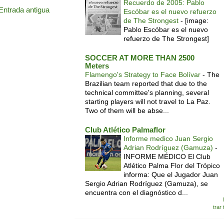
Recuerdo de 2005: Pablo
Entrada antigua
Escóbar es el nuevo refuerzo
de The Strongest
-
[image:
Pablo Escóbar es el nuevo
refuerzo de The Strongest]
SOCCER AT MORE THAN 2500
Meters
Flamengo's Strategy to Face Bolívar
-
The
Brazilian team reported that due to the
technical committee's planning, several
starting players will not travel to La Paz.
Two of them will be abse...
Club Atlético Palmaflor
Informe medico Juan Sergio
Adrian Rodríguez (Gamuza)
-
INFORME MÉDICO El Club
Atlético Palma Flor del Trópico
informa: Que el Jugador Juan
Sergio Adrian Rodríguez (Gamuza), se
encuentra con el diagnóstico d...
trar