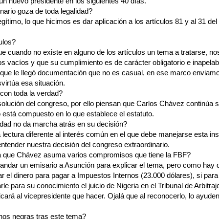
n nuevo presidente en los siguientes 40 días.
nario goza de toda legalidad?
egítimo, lo que hicimos es dar aplicación a los artículos 81 y al 31 de
ulos?
ue cuando no existe en alguno de los artículos un tema a tratarse, n
s vacíos y que su cumplimiento es de carácter obligatorio e inapela
o que le llegó documentación que no es casual, en ese marco enviamo
irtúa esa situación.
con toda la verdad?
solución del congreso, por ello piensan que Carlos Chávez continúa s
o está compuesto en lo que establece el estatuto.
idad no da marcha atrás en su decisión?
ectura diferente al interés común en el que debe manejarse esta inst
tender nuestra decisión del congreso extraordinario.
ría que Chávez asuma varios compromisos que tiene la FBF?
ndar un emisario a Asunción para explicar el tema, pero como hay di
 el dinero para pagar a Impuestos Internos (23.000 dólares), si par
arle para su conocimiento el juicio de Nigeria en el Tribunal de Arbitra
cará al vicepresidente que hacer. Ojalá que al reconocerlo, lo ayude
nos negras tras este tema?