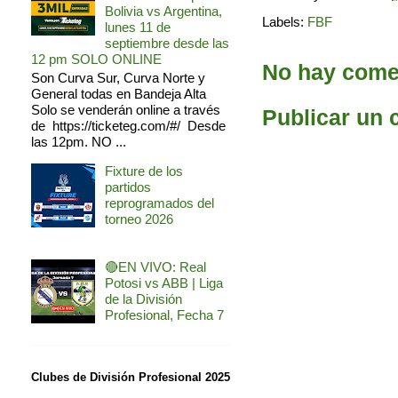
Bolivia vs Argentina,
Labels:
FBF
lunes 11 de
septiembre desde las
12 pm SOLO ONLINE
No hay comen
Son Curva Sur, Curva Norte y
General todas en Bandeja Alta
Solo se venderán online a través
Publicar un 
de https://ticketeg.com/#/ Desde
las 12pm. NO ...
Fixture de los
partidos
reprogramados del
torneo 2026
🔴EN VIVO: Real
Potosi vs ABB | Liga
de la División
Profesional, Fecha 7
Clubes de División Profesional 2025