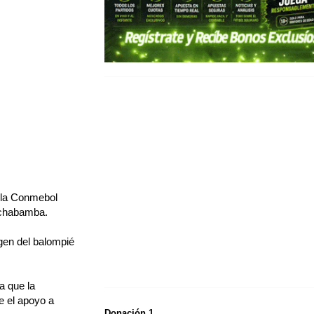
e la Conmebol
Cochabamba.
agen del balompié
a que la
le el apoyo a
Donación 1