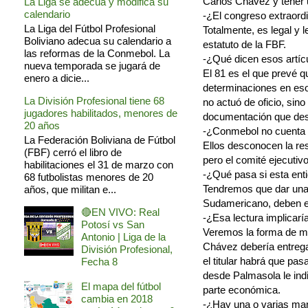
Carlos Chávez y tener u
La Liga se adecua y modifica su
calendario
-¿El congreso extraordi
La Liga del Fútbol Profesional
Totalmente, es legal y l
Boliviano adecua su calendario a
estatuto de la FBF.
las reformas de la Conmebol. La
-¿Qué dicen esos artíc
nueva temporada se jugará de
El 81 es el que prevé q
enero a dicie...
determinaciones en eso
La División Profesional tiene 68
no actuó de oficio, sin
jugadores habilitados, menores de
documentación que desv
20 años
-¿Conmebol no cuenta 
La Federación Boliviana de Fútbol
Ellos desconocen la re
(FBF) cerró el libro de
pero el comité ejecutiv
habilitaciones el 31 de marzo con
-¿Qué pasa si esta ent
68 futbolistas menores de 20
Tendremos que dar una l
años, que militan e...
Sudamericano, deben en
🔴EN VIVO: Real
-¿Esa lectura implica
Potosí vs San
Veremos la forma de ma
Antonio | Liga de la
Chávez debería entregar
División Profesional,
el titular habrá que pas
Fecha 8
desde Palmasola le indi
El mapa del fútbol
parte económica.
cambia en 2018
-¿Hay una o varias ma