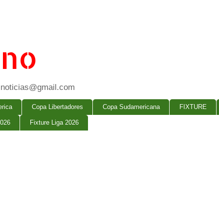
ano
ogsnoticias@gmail.com
rica
Copa Libertadores
Copa Sudamericana
FIXTURE
2026
Fixture Liga 2026