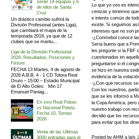
serán 14 equipos y 6
Lo que yo veo es intenc
de ellos de Santa
cenizas y tenemos que 
Cruz
e interés común de tod
Un drástico cambio sufrirá la
existe. Si seguimos así 
División Profesional (antes Liga),
que cambiará el mapa de la
intereses que no son p
temporada 2018, ya que de 12
-¿Conmebol conoce las
clubes que se mantu...
Sería bueno que a Prim
les pregunte si la FBF
Liga de la División Profesional
cuestionados en aquell
2026: Resultados, Posiciones y
Fixture
preguntarse si el cong
FECHA 13 Martes, 4 de agosto de
se hizo en nuestra sede
2026 A.B.B. 4 - 1 CD Totora Real
evidencia de la votació
Oruro – 15:00 – Estadio Municipal
-¿Con qué recursos se 
de El Alto Goles: Min 17
Con los nuestros, part
Emanuel Paniag...
que se les informó a Ma
En vivo Real Potosi
la Copa América, pero
vs Nacional Potosi,
nuestro trabajo con rec
Fecha 10, Torneo
decidió que los recur
2026
para evitar que los din
Venta de las Ultimas
Posted by
AHM
a la/s
1
3000 entradas para el