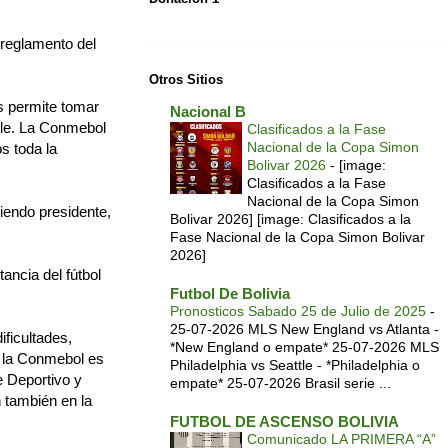
l reglamento del
Otros Sitios
os permite tomar
Nacional B
ble. La Conmebol
Clasificados a la Fase
Nacional de la Copa Simon
s toda la
Bolivar 2026
-
[image:
Clasificados a la Fase
Nacional de la Copa Simon
iendo presidente,
Bolivar 2026] [image: Clasificados a la
Fase Nacional de la Copa Simon Bolivar
2026]
ancia del fútbol
Futbol De Bolivia
Pronosticos Sabado 25 de Julio de 2025
-
25-07-2026 MLS New England vs Atlanta -
ficultades,
*New England o empate* 25-07-2026 MLS
a la Conmebol es
Philadelphia vs Seattle - *Philadelphia o
je Deportivo y
empate* 25-07-2026 Brasil serie ...
n también en la
FUTBOL DE ASCENSO BOLIVIA
Comunicado LA PRIMERA “A”