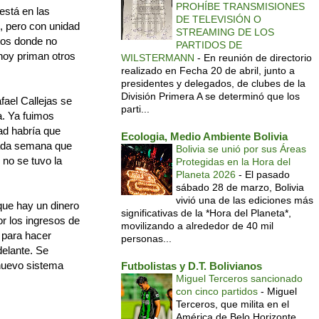
PROHÍBE TRANSMISIONES
está en las
DE TELEVISIÓN O
, pero con unidad
STREAMING DE LOS
tos donde no
PARTIDOS DE
 hoy priman otros
WILSTERMANN
-
En reunión de directorio
realizado en Fecha 20 de abril, junto a
presidentes y delegados, de clubes de la
División Primera A se determinó que los
ael Callejas se
parti...
a. Ya fuimos
ad habría que
Ecologia, Medio Ambiente Bolivia
asada semana que
Bolivia se unió por sus Áreas
 no se tuvo la
Protegidas en la Hora del
Planeta 2026
-
El pasado
sábado 28 de marzo, Bolivia
vivió una de las ediciones más
que hay un dinero
significativas de la *Hora del Planeta*,
or los ingresos de
movilizando a alrededor de 40 mil
 para hacer
personas...
delante. Se
nuevo sistema
Futbolistas y D.T. Bolivianos
Miguel Terceros sancionado
con cinco partidos
-
Miguel
Terceros, que milita en el
América de Belo Horizonte,