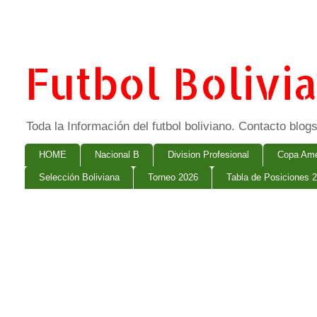
Futbol Bolivi
Toda la Información del futbol boliviano. Contacto bl
HOME
Nacional B
Division Profesional
Copa Ame
Selección Boliviana
Torneo 2026
Tabla de Posiciones 