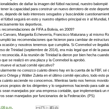
ionalidades de dañar la imagen del fútbol nacional, nuestro balompié 
tener la capacidad para construir un nuevo derrotero de este deporte
os, dejando de lado intereses sesgados y buscándole cuestionamien
el fútbol seguirá en esto y nuestro objetivo principal es ir al Mundial,
recisamente los deportivos.
 recomendaciones de FIFA a Bolivia, en 2009?
o Carvaro, Margarita Echeverría, Francisco Maturana y al mismo Raf
 cumplió las recomendaciones que hicieron para cambiar de estructur
a ocasión y nosotros tenemos que cumplirla. Si Conmebol ve ilegalid
reso de Trinidad (septiembre de 2014), era más legal que el de la p
 reconocida. A la reunión de Trinidad la dieron por bien hecha cuando
n que se realizó en una plaza y la Conmebol la aprobó.
mueve el actual comité ejecutivo?
icularmente no conozco cuánto dinero hay en la cuenta de la FBF, sé 
rco Ortega y Wálter Zuleta en el último comité ejecutivo, todo esto p
 a cuánto asciende no conocemos. Mientras tanto nos hemos movido
ursos propios de los dirigentes y lo seguiremos haciendo para salir a
sos sean manejados por una empresa contable, que implementará un 
eros sean manejados por funcionarios de la Federación. (PS)
:08 p.m.