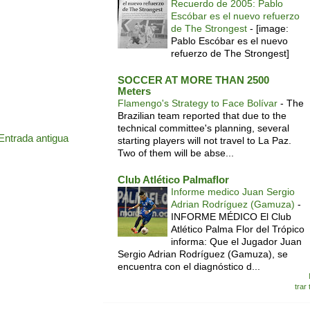
Recuerdo de 2005: Pablo
Escóbar es el nuevo refuerzo
de The Strongest
-
[image:
Pablo Escóbar es el nuevo
refuerzo de The Strongest]
SOCCER AT MORE THAN 2500
Meters
Flamengo's Strategy to Face Bolívar
-
The
Brazilian team reported that due to the
technical committee's planning, several
Entrada antigua
starting players will not travel to La Paz.
Two of them will be abse...
Club Atlético Palmaflor
Informe medico Juan Sergio
Adrian Rodríguez (Gamuza)
-
INFORME MÉDICO El Club
Atlético Palma Flor del Trópico
informa: Que el Jugador Juan
Sergio Adrian Rodríguez (Gamuza), se
encuentra con el diagnóstico d...
trar