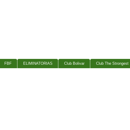
FBF
ELIMINATORIAS
Club Bolivar
Club The Strongest