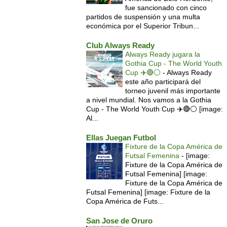
fue sancionado con cinco
partidos de suspensión y una multa
económica por el Superior Tribun...
Club Always Ready
Always Ready jugara la
Gothia Cup - The World Youth
Cup ✈️🔴⚪️
-
Always Ready
este año participará del
torneo juvenil más importante
a nivel mundial. Nos vamos a la Gothia
Cup - The World Youth Cup ✈️🔴⚪️ [image:
Al...
Ellas Juegan Futbol
Fixture de la Copa América de
Futsal Femenina
-
[image:
Fixture de la Copa América de
Futsal Femenina] [image:
Fixture de la Copa América de
Futsal Femenina] [image: Fixture de la
Copa América de Futs...
San Jose de Oruro