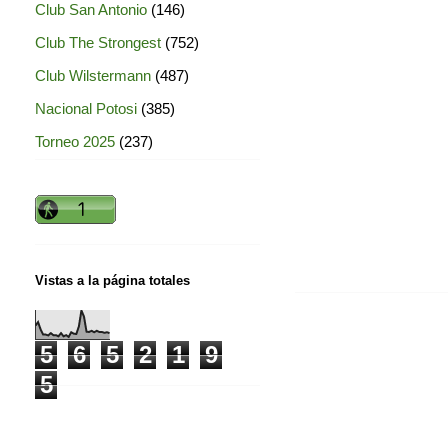
Club San Antonio
(146)
Club The Strongest
(752)
Club Wilstermann
(487)
Nacional Potosi
(385)
Torneo 2025
(237)
Vistas a la página totales
5
6
5
2
1
9
5