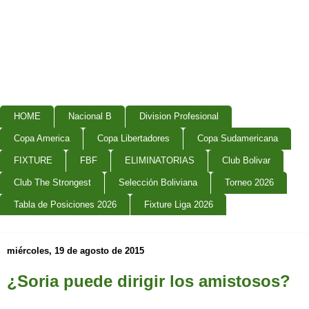
HOME
Nacional B
Division Profesional
Copa America
Copa Libertadores
Copa Sudamericana
FIXTURE
FBF
ELIMINATORIAS
Club Bolivar
Club The Strongest
Selección Boliviana
Torneo 2026
Tabla de Posiciones 2026
Fixture Liga 2026
miércoles, 19 de agosto de 2015
¿Soria puede dirigir los amistosos?