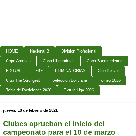
HOME
Nacional B
Division Profesional
Copa America
Copa Libertadores
Copa Sudamericana
FIXTURE
FBF
ELIMINATORIAS
Club Bolivar
Club The Strongest
Selección Boliviana
Torneo 2026
Tabla de Posiciones 2026
Fixture Liga 2026
jueves, 18 de febrero de 2021
Clubes aprueban el inicio del
campeonato para el 10 de marzo